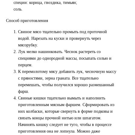
специи: корица, гвоздика, тимьян;
соль.
Способ приготовления
Свиное мясо тщательно промыть под проточной
водой. Нарезать на куски и провернуть через
мясорубку.
Лук мелко нашинковать. Чеснок растереть со
специями до однородной массы, посыпать солью и
перцем.
К перемолотому мясу добавить лук, чесночную массу
с пряностями, зерна граната. Все тщательно
перемешать, чтобы получился хорошо размешанный
фарш.
Свиные кишки тщательно вымыть и наполнить
приготовленным мясным фаршем. Сформировать из
них колбаски, которые свернуть в форме подковы и
связать концы прочной нитью или шпагатом.
Начинять кишку следует не туго, чтобы в процессе
приготовления она не лопнула. Можно даже