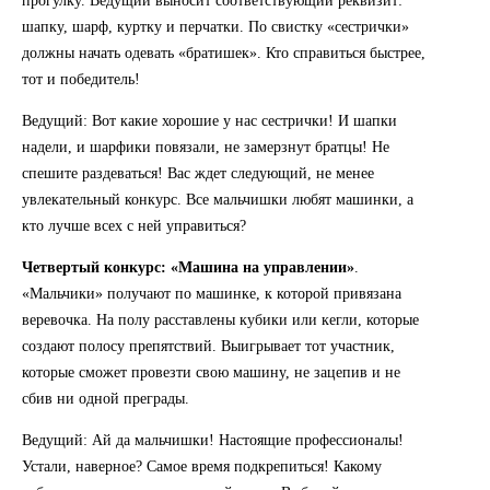
прогулку. Ведущий выносит соответствующий реквизит:
шапку, шарф, куртку и перчатки. По свистку «сестрички»
должны начать одевать «братишек». Кто справиться быстрее,
тот и победитель!
Ведущий: Вот какие хорошие у нас сестрички! И шапки
надели, и шарфики повязали, не замерзнут братцы! Не
спешите раздеваться! Вас ждет следующий, не менее
увлекательный конкурс. Все мальчишки любят машинки, а
кто лучше всех с ней управиться?
Четвертый конкурс: «Машина на управлении»
.
«Мальчики» получают по машинке, к которой привязана
веревочка. На полу расставлены кубики или кегли, которые
создают полосу препятствий. Выигрывает тот участник,
которые сможет провезти свою машину, не зацепив и не
сбив ни одной преграды.
Ведущий: Ай да мальчишки! Настоящие профессионалы!
Устали, наверное? Самое время подкрепиться! Какому