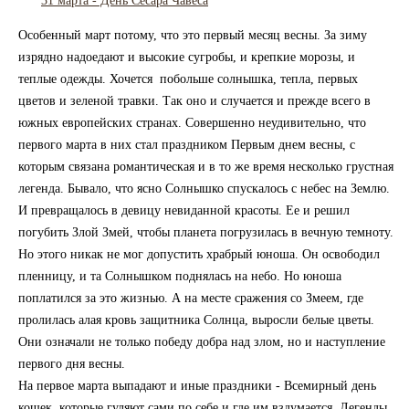
31 марта - День Сесара Чавеса
Особенный март потому, что это первый месяц весны. За зиму
изрядно надоедают и высокие сугробы, и крепкие морозы, и
теплые одежды. Хочется побольше солнышка, тепла, первых
цветов и зеленой травки. Так оно и случается и прежде всего в
южных европейских странах. Совершенно неудивительно, что
первого марта в них стал праздником Первым днем весны, с
которым связана романтическая и в то же время несколько грустная
легенда. Бывало, что ясно Солнышко спускалось с небес на Землю.
И превращалось в девицу невиданной красоты. Ее и решил
погубить Злой Змей, чтобы планета погрузилась в вечную темноту.
Но этого никак не мог допустить храбрый юноша. Он освободил
пленницу, и та Солнышком поднялась на небо. Но юноша
поплатился за это жизнью. А на месте сражения со Змеем, где
пролилась алая кровь защитника Солнца, выросли белые цветы.
Они означали не только победу добра над злом, но и наступление
первого дня весны.
На первое марта выпадают и иные праздники - Всемирный день
кошек, которые гуляют сами по себе и где им вздумается. Легенды