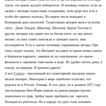
гласят, что кошек жалуют небожители. И человеку повезет, если он
ласков с милыми пушистыми созданиями, хотя среди них есть и
особы без единого волоска. На первое число выпадает и
Всемирный день писателей. Талантливых авторов много по всему
свету - Джек Лондон, Шекспир, Шолохов, братья Толстые и
другие, которых уже давно нет на белом свете, но чьи книги
читают, по ним ставят спектакли и снимают книги, ими
восхищаются. Есть и охотно читаемые современные авторы. При
этом следует сказать, что Интернет на какое-то время затмил книги
в бумажном варианте, заменив их на электронные, но нынче
фолианты и скромные тома вновь в моде. Их удобно читать дома, в
поезде, на природе. И приятно дарить!
А вот
8 марта
- признанный все планетарный праздник наших
милых женщин. Некоторые в мире ошибочно полагают, что
родился он в России. Отнюдь. В этот день, но в далеком 1857 году
текстильщицы Нью-Йорка вышли на демонстрацию против
ущемления их прав, требуя также прибавить им зарплату.
Полиция их разогнала. Но в народе эту дату стали называть