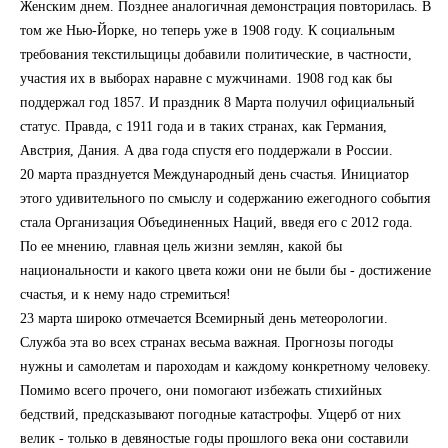
Женским днем. Позднее аналогичная демонстрация повторилась. В
том же Нью-Йорке, но теперь уже в 1908 году. К социальным
требования текстильщицы добавили политические, в частности,
участия их в выборах наравне с мужчинами. 1908 год как бы
поддержал год 1857. И праздник 8 Марта получил официальный
статус. Правда, с 1911 года и в таких странах, как Германия,
Австрия, Дания. А два года спустя его поддержали в России.
20 марта празднуется Международный день счастья. Инициатор
этого удивительного по смыслу и содержанию ежегодного события
стала Организация Объединенных Наций, введя его с 2012 года.
По ее мнению, главная цель жизни землян, какой бы
национальности и какого цвета кожи они не были бы - достижение
счастья, и к нему надо стремиться!
23 марта широко отмечается Всемирный день метеорологии.
Служба эта во всех странах весьма важная. Прогнозы погоды
нужны и самолетам и пароходам и каждому конкретному человеку.
Помимо всего прочего, они помогают избежать стихийных
бедствий, предсказывают погодные катастрофы. Ущерб от них
велик - только в девяностые годы прошлого века они составили