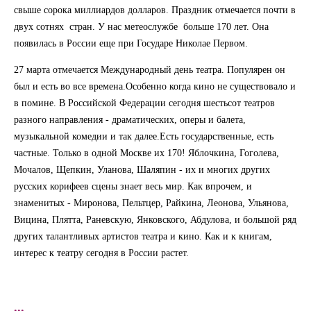
свыше сорока миллиардов долларов. Праздник отмечается почти в
двух сотнях стран. У нас метеослужбе больше 170 лет. Она
появилась в России еще при Государе Николае Первом.
27 марта отмечается Международный день театра. Популярен он
был и есть во все времена.Особенно когда кино не существовало и
в помине. В Российской Федерации сегодня шестьсот театров
разного направления - драматических, оперы и балета,
музыкальной комедии и так далее.Есть государственные, есть
частные. Только в одной Москве их 170! Яблочкина, Гоголева,
Мочалов, Щепкин, Уланова, Шаляпин - их и многих других
русских корифеев сцены знает весь мир. Как впрочем, и
знаменитых - Миронова, Пельтцер, Райкина, Леонова, Ульянова,
Вицина, Плятта, Раневскую, Янковского, Абдулова, и большой ряд
других талантливых артистов театра и кино. Как и к книгам,
интерес к театру сегодня в России растет.
...