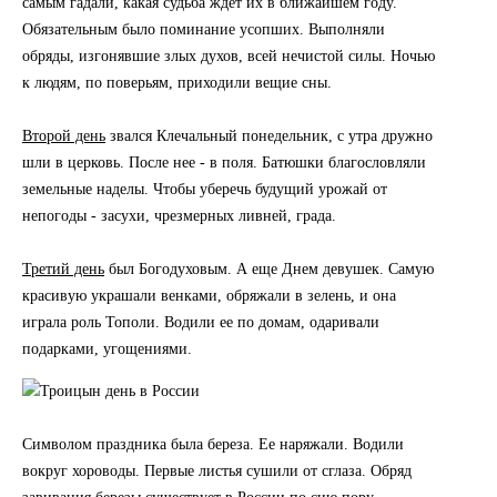
самым гадали, какая судьба ждет их в ближайшем году.
Обязательным было поминание усопших. Выполняли
обряды, изгонявшие злых духов, всей нечистой силы. Ночью
к людям, по поверьям, приходили вещие сны.
Второй день
звался Клечальный понедельник, с утра дружно
шли в церковь. После нее - в поля. Батюшки благословляли
земельные наделы. Чтобы уберечь будущий урожай от
непогоды - засухи, чрезмерных ливней, града.
Третий день
был Богодуховым. А еще Днем девушек. Самую
красивую украшали венками, обряжали в зелень, и она
играла роль Тополи. Водили ее по домам, одаривали
подарками, угощениями.
Символом праздника была береза. Ее наряжали. Водили
вокруг хороводы. Первые листья сушили от сглаза. Обряд