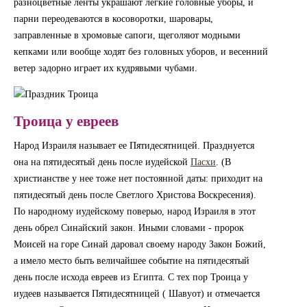
разноцветные ленты украшают легкие головные уборы, и
парни переодеваются в косоворотки, шаровары,
заправленные в хромовые сапоги, щеголяют модными
кепками или вообще ходят без головных уборов, и весенний
ветер задорно играет их кудрявыми чубами.
Троица у евреев
Народ Израиля называет ее Пятидесятницей. Празднуется
она на пятидесятый день после иудейской
Пасхи
. (В
христианстве у нее тоже нет постоянной даты: приходит на
пятидесятый день после Светлого Христова Воскресения).
По народному иудейскому поверью, народ Израиля в этот
день обрел Синайский закон. Иными словами - пророк
Моисей на горе Синай даровал своему народу Закон Божий,
а имело место быть величайшее событие на пятидесятый
день после исхода евреев из Египта. С тех пор Троица у
иудеев называется Пятидесятницей ( Шавуот) и отмечается