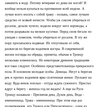
заманить в воду. Потому вечерами из дома ни ногой! И
вообще нельзя купаться на протяжение всей недели. А
лучше всего носить с собой траву - полынь, самое лучшее
средство от всякой нечисти. Чтобы уж совсем уберечься от
русалок, делали чучело, водили вокруг него хороводы, а
потом разрывали на мелкие кусочки. Перед сном бегали по
улицам с помелом, чтобы уберечься от русалок. В эту же
пору просыпались водяные. Их отпугивали от себя,
разжигая по берегам водоемов костры. В современной
жизни взгляды на обряды, приметы, обычаи в Троицу
несколько изменились. Но некоторым древним традициям
все-таки следуют. Особенно представительницы прекрасного
пола. В основном молодые особы. Девицы. Несут к берегам
рек и прочих водоемов ярко сплетенные венки. Пускают на
воду. Куда венок поплыл - оттуда ждать суженого. Пристал
вдруг к берегу - жениха год не видать! А еще на Руси
Троицу называли - Пресвятая дева, Духов день, Вода -
именинница, Трава - именинница. При этом еще раз
подчеркиваем, что Троица или Пятидесятница - один из