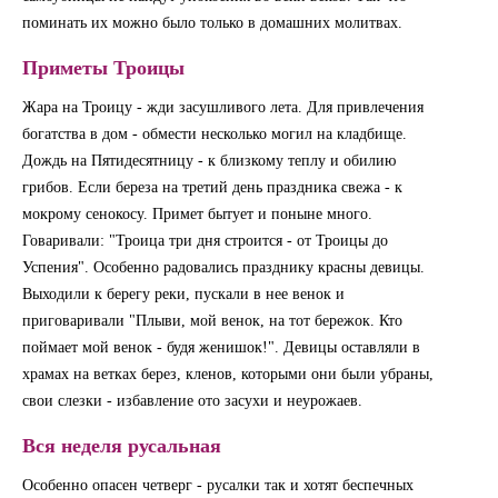
поминать их можно было только в домашних молитвах.
Приметы Троицы
Жара на Троицу - жди засушливого лета. Для привлечения
богатства в дом - обмести несколько могил на кладбище.
Дождь на Пятидесятницу - к близкому теплу и обилию
грибов. Если береза на третий день праздника свежа - к
мокрому сенокосу. Примет бытует и поныне много.
Говаривали: "Троица три дня строится - от Троицы до
Успения". Особенно радовались празднику красны девицы.
Выходили к берегу реки, пускали в нее венок и
приговаривали "Плыви, мой венок, на тот бережок. Кто
поймает мой венок - будя женишок!". Девицы оставляли в
храмах на ветках берез, кленов, которыми они были убраны,
свои слезки - избавление ото засухи и неурожаев.
Вся неделя русальная
Особенно опасен четверг - русалки так и хотят беспечных