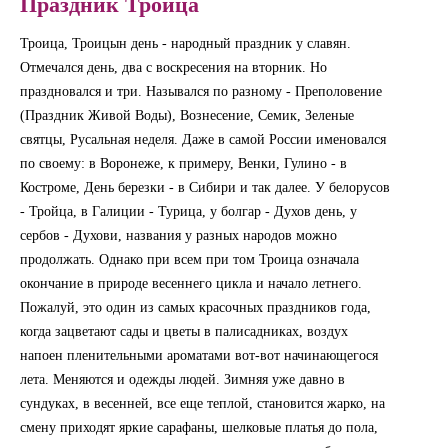
Праздник Троица
Троица, Троицын день - народный праздник у славян.
Отмечался день, два с воскресения на вторник. Но
праздновался и три. Назывался по разному - Преполовение
(Праздник Живой Воды), Вознесение, Семик, Зеленые
святцы, Русальная неделя. Даже в самой России именовался
по своему: в Воронеже, к примеру, Венки, Гулино - в
Костроме, День березки - в Сибири и так далее. У белорусов
- Тройца, в Галиции - Турица, у болгар - Духов день, у
сербов - Духови, названия у разных народов можно
продолжать. Однако при всем при том Троица означала
окончание в природе весеннего цикла и начало летнего.
Пожалуй, это один из самых красочных праздников года,
когда зацветают сады и цветы в палисадниках, воздух
напоен пленительными ароматами вот-вот начинающегося
лета. Меняются и одежды людей. Зимняя уже давно в
сундуках, в весенней, все еще теплой, становится жарко, на
смену приходят яркие сарафаны, шелковые платья до пола,