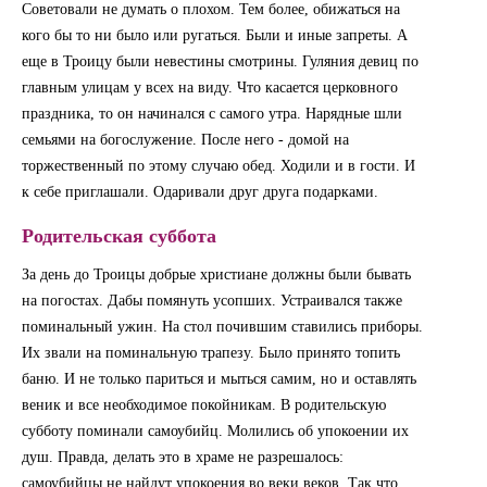
Советовали не думать о плохом. Тем более, обижаться на
кого бы то ни было или ругаться. Были и иные запреты. А
еще в Троицу были невестины смотрины. Гуляния девиц по
главным улицам у всех на виду. Что касается церковного
праздника, то он начинался с самого утра. Нарядные шли
семьями на богослужение. После него - домой на
торжественный по этому случаю обед. Ходили и в гости. И
к себе приглашали. Одаривали друг друга подарками.
Родительская суббота
За день до Троицы добрые христиане должны были бывать
на погостах. Дабы помянуть усопших. Устраивался также
поминальный ужин. На стол почившим ставились приборы.
Их звали на поминальную трапезу. Было принято топить
баню. И не только париться и мыться самим, но и оставлять
веник и все необходимое покойникам. В родительскую
субботу поминали самоубийц. Молились об упокоении их
душ. Правда, делать это в храме не разрешалось:
самоубийцы не найдут упокоения во веки веков. Так что