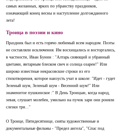
самых желанных, ярких по убранству праздников,
означающий конец весны и наступление долгожданного
лета!
Троица в поэзии и кино
Праздник был и есть горячо любимый всем народом. Поэты
не составляли исключения. Им восхищались и восторгались,
в частности, Иван Бунин : "Алтарь сияющий и убранный
цветами, янтарным блеском свеч и солнца озарен!" Или
широко известные некрасовские строки из его
стихотворения, которое наизусть учат в школе: "Идет - гудет
Зеленый шум, Зеленый шум - Весенний шум!" Или
знаменитое пушкинское :" В День Троицын, когда народ,
зевая, слушает молебен, умильно на пучок зари они роняли
слезки три..."
О Троице, Пятидесятнице, сняты художественные и
документальные фильмы - "Предел ангела", "Спас под