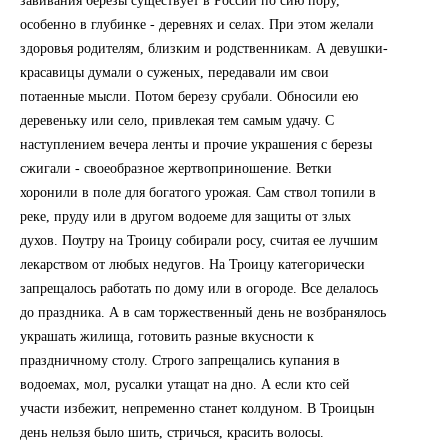
завивания березы существует в России по сию пору,
особенно в глубинке - деревнях и селах. При этом желали
здоровья родителям, близким и родственникам. А девушки-
красавицы думали о суженых, передавали им свои
потаенные мысли. Потом березу срубали. Обносили ею
деревеньку или село, привлекая тем самым удачу. С
наступлением вечера ленты и прочие украшения с березы
сжигали - своеобразное жертвоприношение. Ветки
хоронили в поле для богатого урожая. Сам ствол топили в
реке, пруду или в другом водоеме для защиты от злых
духов. Поутру на Троицу собирали росу, считая ее лучшим
лекарством от любых недугов. На Троицу категорически
запрещалось работать по дому или в огороде. Все делалось
до праздника. А в сам торжественный день не возбранялось
украшать жилища, готовить разные вкусности к
праздничному столу. Строго запрещались купания в
водоемах, мол, русалки утащат на дно. А если кто сей
участи избежит, непременно станет колдуном. В Троицын
день нельзя было шить, стричься, красить волосы.