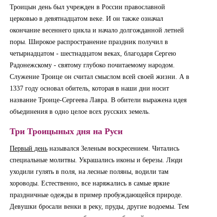
Троицын день был учрежден в России православной
церковью в девятнадцатом веке. И он также означал
окончание весеннего цикла и начало долгожданной летней
поры. Широкое распространение праздник получил в
четырнадцатом - шестнадцатом веках, благодаря Сергею
Радонежскому - святому глубоко почитаемому народом.
Служение Троице он считал смыслом всей своей жизни. А в
1337 году основал обитель, которая в наши дни носит
название Троице-Сергеева Лавра. В обители выражена идея
объединения в одно целое всех русских земель.
Три Троицыных дня на Руси
Первый день
назывался Зеленым воскресением. Читались
специальные молитвы. Украшались иконы и березы. Люди
уходили гулять в поля, на лесные поляны, водили там
хороводы. Естественно, все наряжались в самые яркие
праздничные одежды в пример пробуждающейся природе.
Девушки бросали венки в реку, пруды, другие водоемы. Тем