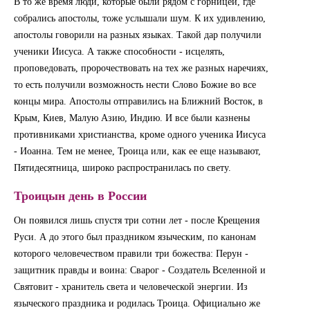
В то же время люди, которые были рядом с горницей, где
собрались апостолы, тоже услышали шум. К их удивлению,
апостолы говорили на разных языках. Такой дар получили
ученики Иисуса. А также способности - исцелять,
проповедовать, пророчествовать на тех же разных наречиях,
то есть получили возможность нести Слово Божие во все
концы мира. Апостолы отправились на Ближний Восток, в
Крым, Киев, Малую Азию, Индию. И все были казнены
противниками христианства, кроме одного ученика Иисуса
- Иоанна. Тем не менее, Троица или, как ее еще называют,
Пятидесятница, широко распространилась по свету.
Троицын день в России
Он появился лишь спустя три сотни лет - после Крещения
Руси. А до этого был праздником языческим, по канонам
которого человечеством правили три божества: Перун -
защитник правды и воина: Сварог - Создатель Вселенной и
Святовит - хранитель света и человеческой энергии. Из
языческого праздника и родилась Троица. Официально же