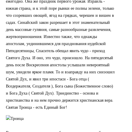
ежегодно. Она же праздник первого урожая. Израиль -
южная страна, и к этой поре рынки ее полны зелени, только
что созревших овощей, ягод на грядках, черешен и вишен в
садах. Синайский закон разрешает в этот знаменательный
день массовые гуляния, самые разнообразные развлечения,
жертвоприношения. Известно также, что однажды
апостолам, уединившимся для празднования иудейской
Пятидесятницы, Спаситель обещал явить чудо - приход
Святого Духа. И оно, это чудо, произошло. На пятидесятый
день после Воскресения апостолы услышали невероятный
шум, увидели яркое пламя. То и взаправду на них снизошел
Святой Дух, и явил три ипостаси - Бога отца (
Вседержателя, Создателя ), Бога сына (Божественное слово)
и Бога Духа ( Святой Дух). Триединство - основа и
христианства и на нем прочно держится христианская вера.
Святая Троица - есть Единый Бог!