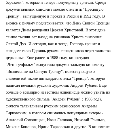
березами", которые и теперь популярны у зрителя. Среди
документальных кинолент можно отметить "Пресвятую
Троицу", выпущенную в прокат в России в 1992 году. В
анонсе к фильму подчеркивается, что День Святой Троицы
является Днем рождения Церкви Христовой. В этот день
свыше тысячи лет назад на учеников Христа снизошел
Святой Дух. И сегодня, как и тогда, Господь хранит и
созидает свою Церковь руками священников через таинства
церковные. Еще ранее, в 1988 году, киностудия
"Леннаучфильм" выпустила документальную киноленту
"Вознесение на Святую Троицу", повествующую о
знаменитой иконе пятнадцатого века "Троица", которую
написал великий русский художник Андрей Рублев. Еще
больше о всемирно известном живописце можно узнать из
художественного фильма "Андрей Рублев" ( 1966 год),
снятого талантливым русским режиссером Андреем
Тарковским, в котором снимались популярные актеры -
Анатолий Солоницын, Иван Лапиков, Николай Гринько,
Михаил Кононов, Ирина Тарковская и другие. В киноленте