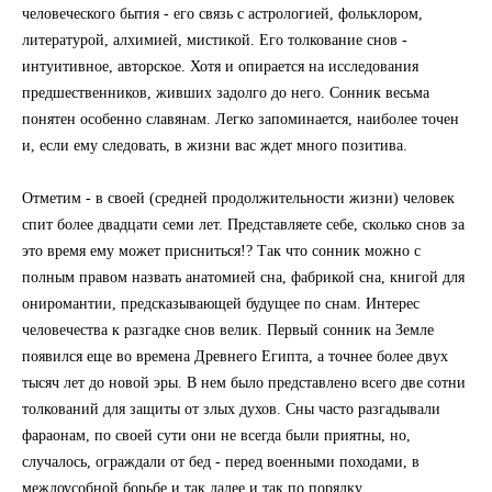
человеческого бытия - его связь с астрологией, фольклором,
литературой, алхимией, мистикой. Его толкование снов -
интуитивное, авторское. Хотя и опирается на исследования
предшественников, живших задолго до него. Сонник весьма
понятен особенно славянам. Легко запоминается, наиболее точен
и, если ему следовать, в жизни вас ждет много позитива.
Отметим - в своей (средней продолжительности жизни) человек
спит более двадцати семи лет. Представляете себе, сколько снов за
это время ему может присниться!? Так что сонник можно с
полным правом назвать анатомией сна, фабрикой сна, книгой для
ониромантии, предсказывающей будущее по снам. Интерес
человечества к разгадке снов велик. Первый сонник на Земле
появился еще во времена Древнего Египта, а точнее более двух
тысяч лет до новой эры. В нем было представлено всего две сотни
толкований для защиты от злых духов. Сны часто разгадывали
фараонам, по своей сути они не всегда были приятны, но,
случалось, ограждали от бед - перед военными походами, в
междоусобной борьбе и так далее и так по порядку.