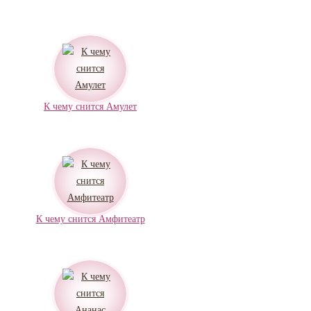
К чему снится Амулет
К чему снится Амфитеатр