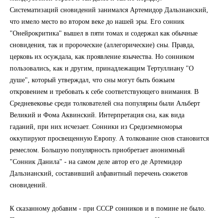
Систематизаций сновидений занимался Артемидор Дальзианский,
что имело место во втором веке до нашей эры. Его сонник
"Онейрокритика" вышел в пяти томах и содержал как обычные
сновидения, так и пророческие (аллегорические) сны. Правда,
церковь их осуждала, как проявление язычества. Но сонником
пользовались, как и другим, принадлежащим Тертуллиану "О
душе", который утверждал, что сны могут быть божьим
откровением и требовать к себе соответствующего внимания. В
Средневековье среди толкователей сна популярны были Альберт
Великий и Фома Аквинский. Интерпретация сна, как вида
гаданий, при них исчезает. Сонники из Средиземноморья
оккупируют просвещенную Европу. А толкование снов становится
ремеслом. Большую популярность приобретает анонимный
"Сонник Данила" - на самом деле автор его де Артемидор
Дальзианский, составивший алфавитный перечень сюжетов
сновидений.
К сказанному добавим - при СССР сонников и в помине не было.