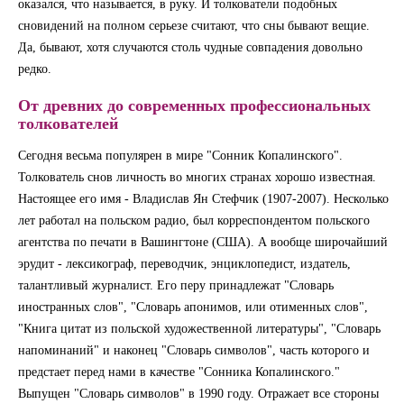
оказался, что называется, в руку. И толкователи подобных
сновидений на полном серьезе считают, что сны бывают вещие.
Да, бывают, хотя случаются столь чудные совпадения довольно
редко.
От древних до современных профессиональных
толкователей
Сегодня весьма популярен в мире "Сонник Копалинского".
Толкователь снов личность во многих странах хорошо известная.
Настоящее его имя - Владислав Ян Стефчик (1907-2007). Несколько
лет работал на польском радио, был корреспондентом польского
агентства по печати в Вашингтоне (США). А вообще широчайший
эрудит - лексикограф, переводчик, энциклопедист, издатель,
талантливый журналист. Его перу принадлежат "Словарь
иностранных слов", "Словарь апонимов, или отименных слов",
"Книга цитат из польской художественной литературы", "Словарь
напоминаний" и наконец "Словарь символов", часть которого и
предстает перед нами в качестве "Сонника Копалинского."
Выпущен "Словарь символов" в 1990 году. Отражает все стороны