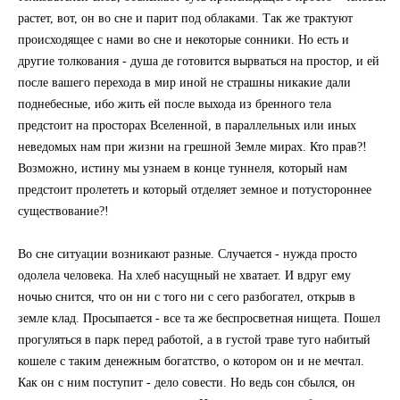
растет, вот, он во сне и парит под облаками. Так же трактуют
происходящее с нами во сне и некоторые сонники. Но есть и
другие толкования - душа де готовится вырваться на простор, и ей
после вашего перехода в мир иной не страшны никакие дали
поднебесные, ибо жить ей после выхода из бренного тела
предстоит на просторах Вселенной, в параллельных или иных
неведомых нам при жизни на грешной Земле мирах. Кто прав?!
Возможно, истину мы узнаем в конце туннеля, который нам
предстоит пролететь и который отделяет земное и потустороннее
существование?!
Во сне ситуации возникают разные. Случается - нужда просто
одолела человека. На хлеб насущный не хватает. И вдруг ему
ночью снится, что он ни с того ни с сего разбогател, открыв в
земле клад. Просыпается - все та же беспросветная нищета. Пошел
прогуляться в парк перед работой, а в густой траве туго набитый
кошеле с таким денежным богатство, о котором он и не мечтал.
Как он с ним поступит - дело совести. Но ведь сон сбылся, он