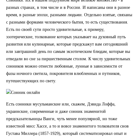
Сонники. Их в нашем подлунном мире великое множество - в
разных странах, в том числе и в России. И написаны они в разное
время, в разные эпохи, разными людьми. Отдельно взятые, связаны
с разными формами человеческого бытия, то есть существования.
Есть по своей сути просто удивительные, к примеру,
эзотерические, толкование которых указывает на духовный путь
развития или кулинарные, которые предскажут вам сегодняшний
или завтрашний день по самым экзотическим блюдам, которые вы
отведали во сне за пиршественным столом. К числу удивительных
сонников можно отнести любовные, лунные в зависимости от
фазы ночного светила, покровителя влюбленных и путников,
путешествующих по свету.
Есть сонники мусульманские или, скажем, Дэвида Лоффа,
украинские, современные и даже сонник знаменитой
предсказательницы Ванги, чуть менее популярной, но тоже
известной мисс Хассе, а то и вовсе знаменитого толкователя снов
Густава Миллера (1857-1929), который систематизировал опыт и