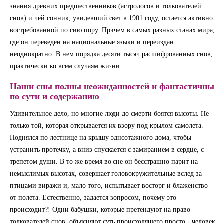
знания древних предшественников (астрологов и толкователей
снов) и чей сонник, увидевший свет в 1901 году, остается активно
востребованной по сию пору. Причем в самых разных станах мира,
где он переведен на национальные языки и переиздан
неоднократно. В нем порядка десяти тысяч расшифрованных снов,
практически ко всем случаям жизни.
Наши сны полны неожиданностей и фантастичны
по сути и содержанию
Удивительное дело, но многие люди до смерти боятся высоты. Не
только той, которая открывается их взору под крылом самолета.
Поднялся по лестнице на крышу одноэтажного дома, чтобы
устранить протечку, а вниз спускается с замиранием в сердце, с
трепетом души. В то же время во сне он бесстрашно парит на
немыслимых высотах, совершает головокружительные вслед за
птицами виражи и, мало того, испытывает восторг и блаженство
от полета. Естественно, задается вопросом, почему это
происходит?! Одни бабушки, которые претендуют на право
толкователей снов, объясняют суть происходящего просто - человек