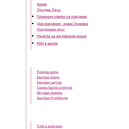
языке
Праздник Пасха
Полезные советы на праздник
Дни рождения - знаки Зодиака
Праздничные фото
Рецепты на английском языке
КВН в школе
Быстрые рецепты
Рецепты пасты
Быстрые блюда
Быстрые закуски
Салаты быстро и вкусно
Вкусные рецепты
Быстрые бутерброды
Готовим в аэрогриле
Хлеб в аэрогриле