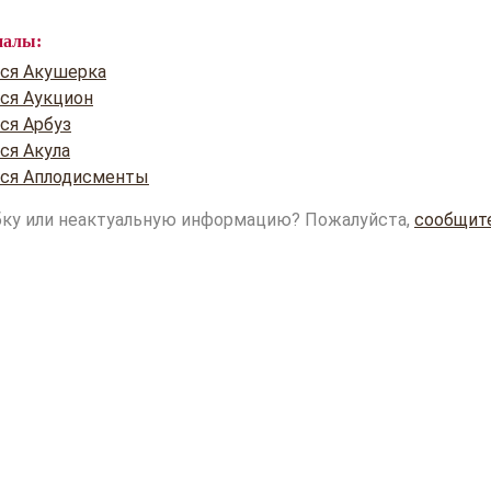
иалы:
тся Акушерка
тся Аукцион
ся Арбуз
ся Акула
тся Аплодисменты
ку или неактуальную информацию? Пожалуйста,
сообщит