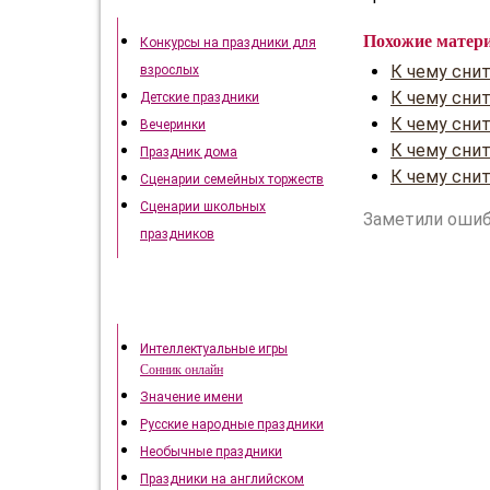
Как отметить праздники
Похожие матер
Конкурсы на праздники для
К чему сни
взрослых
К чему сни
Детские праздники
К чему снит
Вечеринки
К чему снит
Праздник дома
К чему сни
Сценарии семейных торжеств
Сценарии школьных
Заметили ошиб
праздников
Это интересно
Интеллектуальные игры
Сонник онлайн
Значение имени
Русские народные праздники
Необычные праздники
Праздники на английском