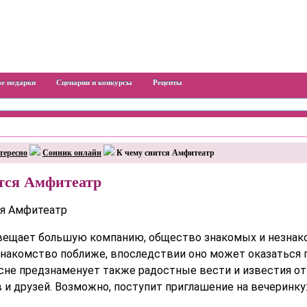
е подарки
Сценарии и конкурсы
Рецепты
тересно
Сонник онлайн
К чему снится Амфитеатр
тся Амфитеатр
вещает большую компанию, общество знакомых и незнак
знакомство поближе, впоследствии оно может оказаться 
сне предзнаменует также радостные вести и известия от
 и друзей. Возможно, поступит приглашение на вечеринку