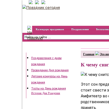
Календарь праздников
Поздравления
Бесплатны
День рождения
Главная
Это ин
Поздравления с днем
К чему сни
рождения
Проведение Дня рождения
Детские конкурсы на День
рождения
Этот сон пред
Тосты на День рождения
стоит свести 
История Дня Рождения
Амфитеатр во 
родственников
принять.