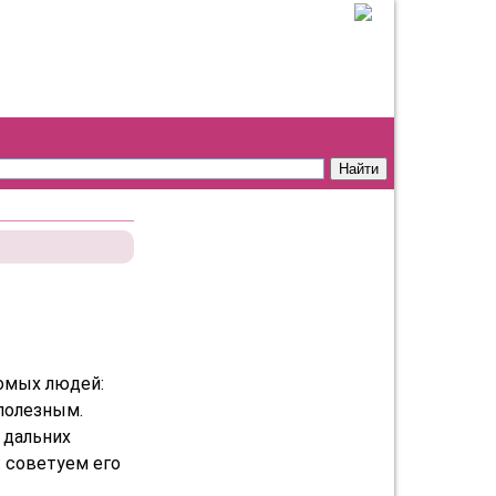
омых людей:
полезным.
 дальних
: советуем его