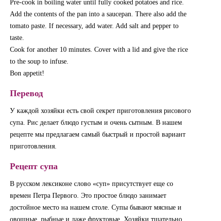
Pre-cook in boiling water until fully cooked potatoes and rice.
Add the contents of the pan into a saucepan. There also add the
tomato paste. If necessary, add water. Add salt and pepper to
taste.
Cook for another 10 minutes. Cover with a lid and give the rice
to the soup to infuse.
Bon appetit!
Перевод
У каждой хозяйки есть свой секрет приготовления рисового
супа. Рис делает блюдо густым и очень сытным. В нашем
рецепте мы предлагаем самый быстрый и простой вариант
приготовления.
Рецепт супа
В русском лексиконе слово «суп» присутствует еще со
времен Петра Первого. Это простое блюдо занимает
достойное место на нашем столе. Супы бывают мясные и
овощные, рыбные и даже фруктовые. Хозяйки тщательно