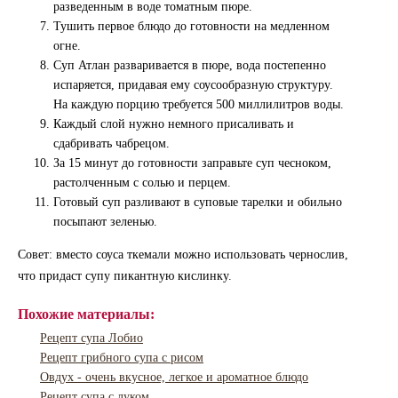
разведенным в воде томатным пюре.
Тушить первое блюдо до готовности на медленном
огне.
Суп Атлан разваривается в пюре, вода постепенно
испаряется, придавая ему соусообразную структуру.
На каждую порцию требуется 500 миллилитров воды.
Каждый слой нужно немного присаливать и
сдабривать чабрецом.
За 15 минут до готовности заправьте суп чесноком,
растолченным с солью и перцем.
Готовый суп разливают в суповые тарелки и обильно
посыпают зеленью.
Совет: вместо соуса ткемали можно использовать чернослив,
что придаст супу пикантную кислинку.
Похожие материалы:
Рецепт супа Лобио
Рецепт грибного супа с рисом
Овдух - очень вкусное, легкое и ароматное блюдо
Рецепт супа с луком