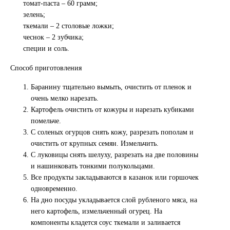
томат-паста – 60 грамм;
зелень;
ткемали – 2 столовые ложки;
чеснок – 2 зубчика;
специи и соль.
Способ приготовления
Баранину тщательно вымыть, очистить от пленок и
очень мелко нарезать.
Картофель очистить от кожуры и нарезать кубиками
помельче.
С соленых огурцов снять кожу, разрезать пополам и
очистить от крупных семян. Измельчить.
С луковицы снять шелуху, разрезать на две половины
и нашинковать тонкими полукольцами.
Все продукты закладываются в казанок или горшочек
одновременно.
На дно посуды укладывается слой рубленого мяса, на
него картофель, измельченный огурец. На
компоненты кладется соус ткемали и заливается