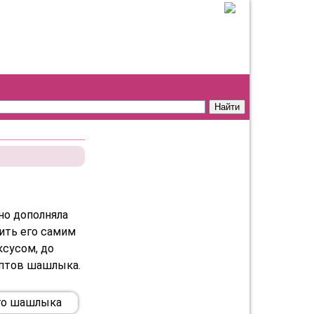
но дополняла
ить его самим
ксусом, до
ептов шашлыка.