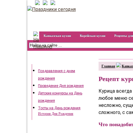
Кавказская кухня
Корейская кухня
Рецепты для
День рождения
Главная
Кавказ
Поздравления с днем
Рецепт ку
рождения
Проведение Дня рождения
Курица всегда 
Детские конкурсы на День
любое меню се
рождения
несложно, сущ
Тосты на День рождения
сложного, с с
История Дня Рождения
Что понадоби