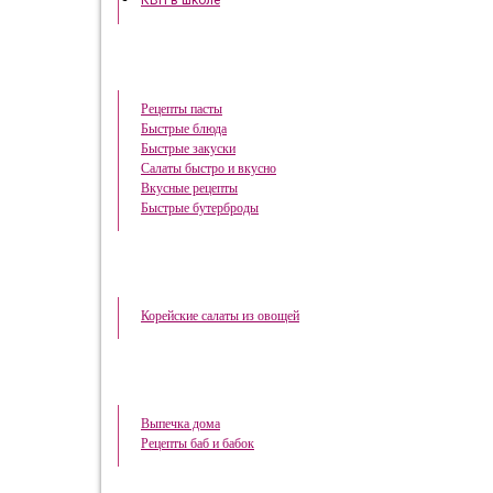
КВН в школе
Быстрые рецепты
Рецепты пасты
Быстрые блюда
Быстрые закуски
Салаты быстро и вкусно
Вкусные рецепты
Быстрые бутерброды
Корейская кухня
Корейские салаты из овощей
Домашняя выпечка
Выпечка дома
Рецепты баб и бабок