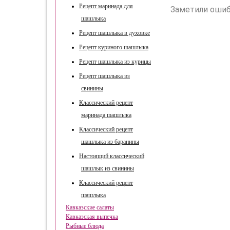
Рецепт маринада для
Заметили ошиб
шашлыка
Рецепт шашлыка в духовке
Рецепт куриного шашлыка
Рецепт шашлыка из курицы
Рецепт шашлыка из
свинины
Классический рецепт
маринада шашлыка
Классический рецепт
шашлыка из баранины
Настоящий классический
шашлык из свинины
Классический рецепт
шашлыка
Кавказские салаты
Кавказская выпечка
Рыбные блюда