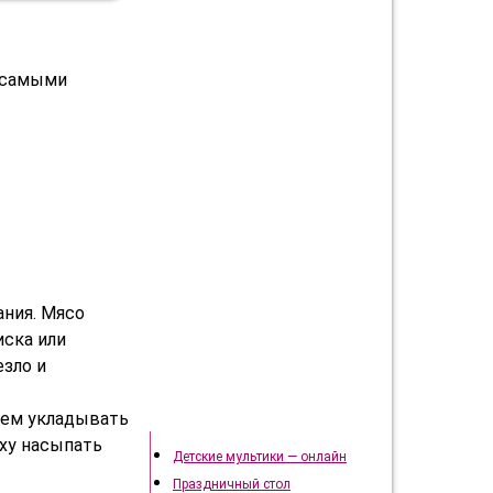
о самыми
ания. Мясо
иска или
езло и
Подготовка к празднику
тем укладывать
рху насыпать
Детские мультики — онлайн
Праздничный стол