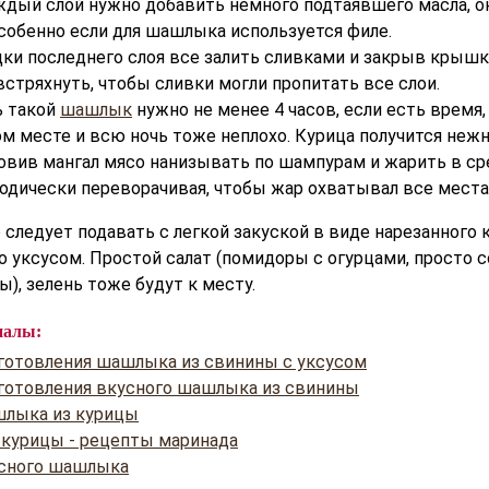
ждый слой нужно добавить немного подтаявшего масла, о
особенно если для шашлыка используется филе.
дки последнего слоя все залить сливками и закрыв крыш
встряхнуть, чтобы сливки могли пропитать все слои.
ь такой
шашлык
нужно не менее 4 часов, если есть время
м месте и всю ночь тоже неплохо. Курица получится нежна
овив мангал мясо нанизывать по шампурам и жарить в ср
иодически переворачивая, чтобы жар охватывал все места
следует подавать с легкой закуской в виде нарезанного 
о уксусом. Простой салат (помидоры с огурцами, просто 
), зелень тоже будут к месту.
иалы:
готовления шашлыка из свинины с уксусом
готовления вкусного шашлыка из свинины
лыка из курицы
курицы - рецепты маринада
сного шашлыка