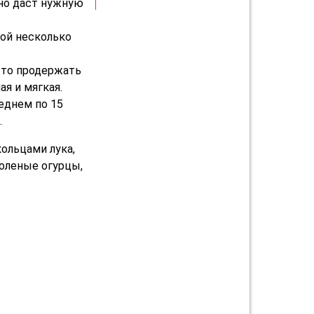
но даст нужную
кой несколько
, то продержать
я и мягкая.
еднем по 15
.
кольцами лука,
соленые огурцы,