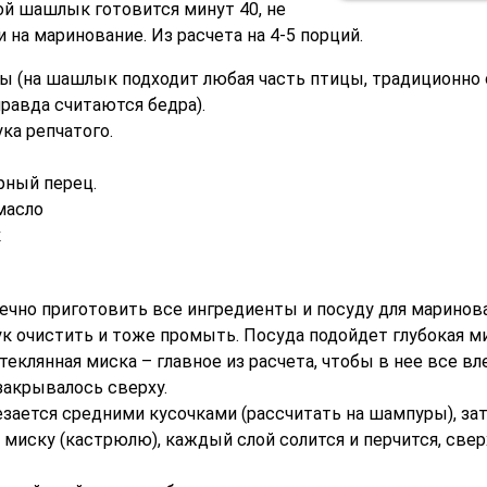
ой шашлык готовится минут 40, не
 на маринование. Из расчета на 4-5 порций.
ицы (на шашлык подходит любая часть птицы, традиционн
равда считаются бедра).
ука репчатого.
рный перец.
масло
к
нечно приготовить все ингредиенты и посуду для маринов
ук очистить и тоже промыть. Посуда подойдет глубокая м
теклянная миска – главное из расчета, чтобы в нее все вл
закрывалось сверху.
езается средними кусочками (рассчитать на шампуры), за
 миску (кастрюлю), каждый слой солится и перчится, све