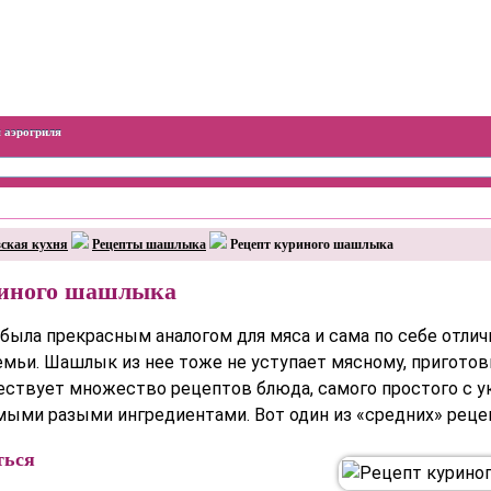
 аэрогриля
ская кухня
Рецепты шашлыка
Рецепт куриного шашлыка
риного шашлыка
была прекрасным аналогом для мяса и сама по себе отлич
мьи. Шашлык из нее тоже не уступает мясному, приготов
ествует множество рецептов блюда, самого простого с у
амыми разыми ингредиентами. Вот один из «средних» рец
ться