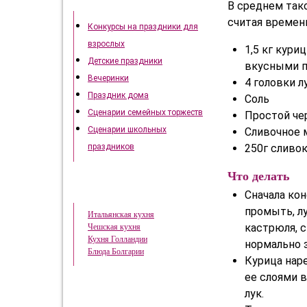
Как отметить праздники
В среднем так
считая времени
Конкурсы на праздники для
взрослых
1,5 кг кур
Детские праздники
вкусными п
Вечеринки
4 головки л
Праздник дома
Соль
Сценарии семейных торжеств
Простой че
Сценарии школьных
Сливочное 
250г сливо
праздников
Что делать
Кухни народов Мира
Сначала ко
промыть, л
Итальянская кухня
кастрюля, с
Чешская кухня
Кухня Голландии
нормально 
Блюда Болгарии
Курица нар
ее слоями в
лук.
Кавказская кухня