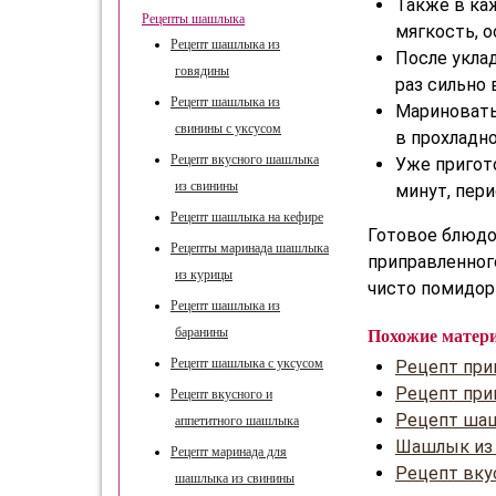
Также в ка
Рецепты шашлыка
мягкость, 
Рецепт шашлыка из
После укла
говядины
раз сильно 
Рецепт шашлыка из
Мариноват
свинины с уксусом
в прохладно
Рецепт вкусного шашлыка
Уже пригот
из свинины
минут, пер
Рецепт шашлыка на кефире
Готовое блюдо 
Рецепты маринада шашлыка
приправленног
из курицы
чисто помидоры
Рецепт шашлыка из
баранины
Похожие матер
Рецепт шашлыка с уксусом
Рецепт при
Рецепт при
Рецепт вкусного и
Рецепт шаш
аппетитного шашлыка
Шашлык из 
Рецепт маринада для
Рецепт вку
шашлыка из свинины