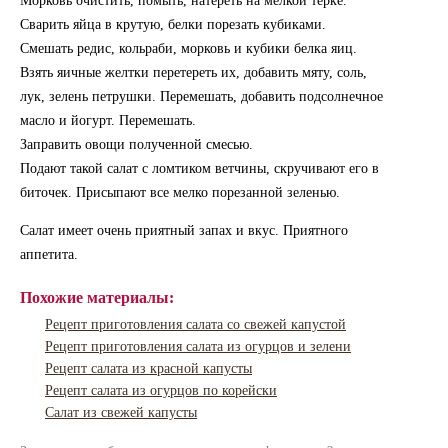
Морковь очистить, помыть, натереть на мелкой терке.
Сварить яйца в крутую, белки порезать кубиками.
Смешать редис, кольраби, морковь и кубики белка яиц.
Взять яичные желтки перетереть их, добавить мяту, соль,
лук, зелень петрушки. Перемешать, добавить подсолнечное
масло и йогурт. Перемешать.
Заправить овощи полученной смесью.
Подают такой салат с ломтиком ветчины, скручивают его в
биточек. Присыпают все мелко порезанной зеленью.
Салат имеет очень приятный запах и вкус. Приятного
аппетита.
Похожие материалы:
Рецепт приготовления салата со свежей капустой
Рецепт приготовления салата из огурцов и зелени
Рецепт салата из красной капусты
Рецепт салата из огурцов по корейски
Салат из свежей капусты