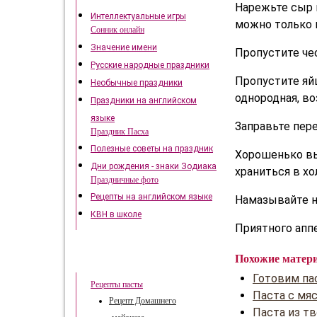
Нарежьте сыр 
Интеллектуальные игры
можно только в
Сонник онлайн
Значение имени
Пропустите чес
Русские народные праздники
Пропустите яйц
Необычные праздники
однородная, в
Праздники на английском
языке
Заправьте пер
Праздник Пасха
Полезные советы на праздник
Хорошенько вы
Дни рождения - знаки Зодиака
храниться в хо
Праздничные фото
Рецепты на английском языке
Намазывайте н
КВН в школе
Приятного апп
Похожие матер
Быстрые рецепты
Готовим па
Рецепты пасты
Паста с мя
Рецепт Домашнего
Паста из т