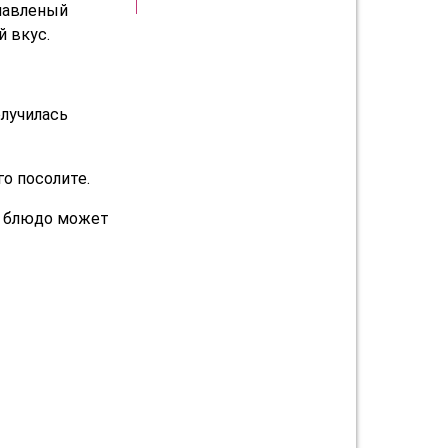
лавленый
й вкус.
олучилась
о посолите.
е блюдо может