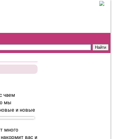
с чаем
то мы
 новые и новые
ет много
я накормит вас и