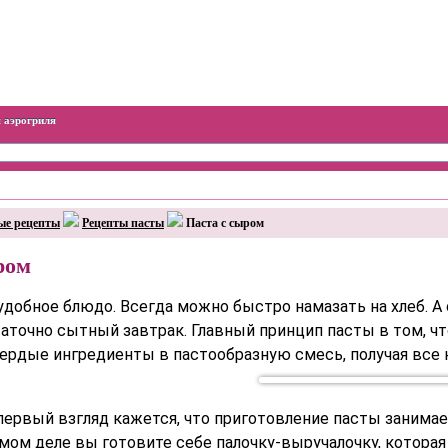
 аэрогриля
ые рецепты
Рецепты пасты
Паста с сыром
ром
удобное блюдо. Всегда можно быстро намазать на хлеб. А 
таточно сытный завтрак. Главный принцип пасты в том, ч
ердые ингредиенты в пастообразную смесь, получая все
 первый взгляд кажется, что приготовление пасты занима
амом деле вы готовите себе палочку-выручало
чку, котора