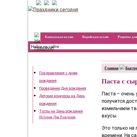
Кавказская кухня
Корейская кухня
Рецепты для
День рождения
Главная
Быстр
Поздравления с днем
Паста с сы
рождения
Проведение Дня рождения
Паста – очень 
Детские конкурсы на День
получится дос
рождения
измельчаем тв
Тосты на День рождения
вкусы.
История Дня Рождения
Это только на
времени. На с