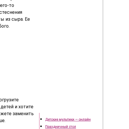
его-то
 стеснения
ы из сыра. Ее
ого.
огрузите
 детей и хотите
Подготовка к празднику
ожете заменить
Детские мультики — онлайн
ше.
Праздничный стол