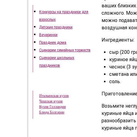
Как отметить праздники
ваших близких.
Конкурсы на праздники для
сложного. Мож
можно подавать
взрослых
воздушная кон
Детские праздники
Вечеринки
Ингредиенты:
Праздник дома
Сценарии семейных торжеств
сыр (200 гр
Сценарии школьных
куриное яйц
праздников
чеснок (3 зу
сметана или
соль.
Кухни народов Мира
Приготовлени
Итальянская кухня
Чешская кухня
Возьмите неглу
Кухня Голландии
Блюда Болгарии
куриные яйца и
разнообразить
куриные яйца п
Это интересно