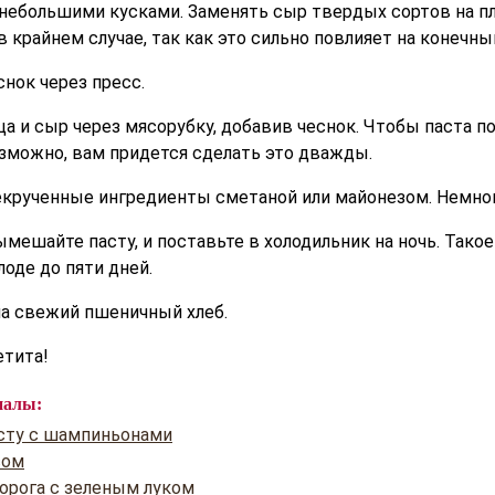
небольшими кусками. Заменять сыр твердых сортов на п
 крайнем случае, так как это сильно повлияет на конечны
нок через пресс.
а и сыр через мясорубку, добавив чеснок. Чтобы паста п
озможно, вам придется сделать это дважды.
екрученные ингредиенты сметаной или майонезом. Немног
мешайте пасту, и поставьте в холодильник на ночь. Тако
лоде до пяти дней.
а свежий пшеничный хлеб.
етита!
иалы:
сту с шампиньонами
сом
ворога с зеленым луком