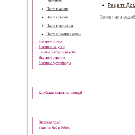
майонеза
Рецепт Дом
Паста с мясом
Заметили ошиб
Паста с сыром
Паста с творогом
Паста с шампиньонами
Быстрые блюда
Быстрые закуски
Салаты быстро и вкусно
Вкусные рецепты
Быстрые бутерброды
Корейская кухня
Корейские салаты из овощей
Домашняя выпечка
Выпечка дома
Рецепты баб и бабок