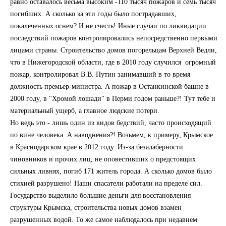
равно оставалось весьма высоким -110 тысяч пожаров и семь тысяч
погибших. А сколько за эти годы было пострадавших,
покалеченных огнем? И не счесть! Иные случаи по ликвидации
последствий пожаров контролировались непосредственно первыми
лицами страны. Строительство домов погорельцам Верхней Ведли,
что в Нижегородской области, где в 2010 году случился огромный
пожар, контролировал В.В. Путин занимавший в то время
должность премьер-министра. А пожар в Останкинской башне в
2000 году, в "Хромой лошади" в Перми годом раньше?! Тут тебе и
материальный ущерб, а главное людские потери.
Но ведь это - лишь один из видов бедствий, часто происходящий
по вине человека. А наводнения?! Возьмем, к примеру, Крымское
в Краснодарском крае в 2012 году. Из-за безалаберности
чиновников и прочих лиц, не оповестивших о предстоящих
сильных ливнях, погиб 171 житель города. А сколько домов было
стихией разрушено! Наши спасатели работали на пределе сил.
Государство выделило большие деньги для восстановления
структуры Крымска, строительства новых домов взамен
разрушенных водой. То же самое наблюдалось при недавнем