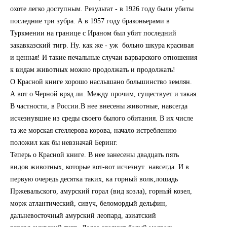
охоте легко доступным. Результат - в 1926 году были убиты
последние три зубра. А в 1957 году браконьерами в
Туркмении на границе с Ираном был убит последний
закавказский тигр. Ну. как же - уж больно шкура красивая
и ценная! И такие печальные случаи варварского отношения
к видам животных можно продолжать и продолжать!
О Красной книге хорошо наслышано большинство землян.
А вот о Черной вряд ли. Между прочим, существует и такая.
В частности, в России.В нее внесены животные, навсегда
исчезнувшие из среды своего былого обитания. В их числе
та же морская стеллерова корова, начало истреблению
положил как бы невзначай Беринг.
Теперь о Красной книге. В нее занесены двадцать пять
видов животных, которые вот-вот исчезнут навсегда. И в
первую очередь десятка таких, ка горный волк,лошадь
Пржевальского, амурский горал (вид козла), горный козел,
морж атлантический, сивуч, беломордый дельфин,
дальневосточный амурский леопард, азиатский