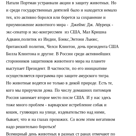
Натали Портман устраивали акции в защиту животных. Но
и среди государственных деятелей было и находится немало
тех, кто активно боролся или борется за сохранение и
приумножение животного мира - Джеймс Дж. Абурецк -
экс-сенатор и экс-конгрессмен из США, Мал Кришна
Адвани,политик из Индии, Бэнкс,Энтони Льюис,
британский политик, Челси Клинтон, дочь президента США
Билла Клинтона и другие. В России среди активнейших
сторонников защитников животного мира на планете
выступает Президент. В частности, по его инициативе
осуществляется программа про защите амурского тигра.
Но животные водятся не только в дикой природе. Есть те,
кого мы приручили дома. По числу домашних питомцев
Россия занимает второе место после США. И у нас здесь
тоже много проблем - варварское истребление собак и
кошек, гуляющих на улице, издевательство над ними,
бывает, что и на глазах прохожих. Со всем этим негативом
надо решительно бороться!
Всемирный день животных в разных ст ранах отмечают по