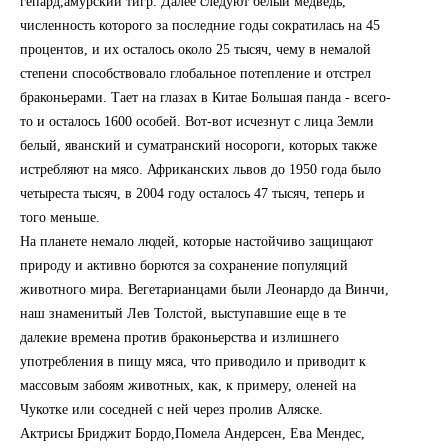
гепард,амурский тигр. Далее следуют белый медведь,
численность которого за последние годы сократилась на 45
процентов, и их осталось около 25 тысяч, чему в немалой
степени способствовало глобальное потепление и отстрел
браконьерами. Тает на глазах в Китае Большая панда - всего-
то и осталось 1600 особей. Вот-вот исчезнут с лица Земли
белый, яванский и суматранский носороги, которых также
истребляют на мясо. Африканских львов до 1950 года было
четыреста тысяч, в 2004 году осталось 47 тысяч, теперь и
того меньше.
На планете немало людей, которые настойчиво защищают
природу и активно борются за сохранение популяций
животного мира. Вегетарианцами были Леонардо да Винчи,
наш знаменитый Лев Толстой, выступавшие еще в те
далекие времена против браконьерства и излишнего
употребления в пищу мяса, что приводило и приводит к
массовым забоям животных, как, к примеру, оленей на
Чукотке или соседней с ней через пролив Аляске.
Актрисы Бриджит Бордо,Помела Андерсен, Ева Мендес,