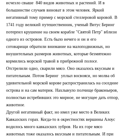
исчезло свыше 840 видов животных и растений. И в
большинстве случаев виноват в этом человек. Яркий
негативный тому пример с морской стеллеровой коровой. В
1741 году великий путешественник, ученый Витус Беринг
потерпел крушение на своем корабле "Святой Петр" вблизи
одного из островов. Есть было нечего и он и его
сотоварищи обратили внимание на малоподвижных, но
внушительных размеров животных, которые безмятежно
кормились морской травой в прибрежной полосе.
Отстрелили одно, сварили мясо. Оно оказалось вкусным и
питательным. Потом Беринг уплыл восвояси, но молва об
удивительной морской корове распространилась на соседние
острова и на сам материк. Нахлынуло полчище браконьеров,
полностью истребивших это мирное, не могущее дать отпор,
животное.
Другой негативный факт, но имел уже место в Великих
Кавказских горах. Когда-то в окрестностях вершины Алоус
водилось много кавказских зубров. На их горе мясо
животных тоже оказалось вкусным и питательным. И при