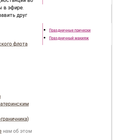
диостанции во
ы в эфире.
равить друг
Праздничный образ
Праздничные прически
Праздничный макияж
ского флота
и
материнским
ограничника)
е
нам об этом