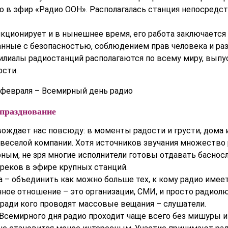
 в эфир «Радио ООН». Располагалась станция непосредс
кционирует и в нынешнее время, его работа заключается
анные с безопасностью, соблюдением прав человека и ра
илиалы радиостанций располагаются по всему миру, выпу
ости.
 празднование
ождает нас повсюду: в моменты радости и грусти, дома и
 веселой компании. Хотя источников звучания множество 
ным, не зря многие исполнители готовы отдавать басно
треков в эфире крупных станций.
а – объединить как можно больше тех, к кому радио имее
ное отношение – это организации, СМИ, и просто радиолю
 ради кого проводят массовые вещания – слушатели.
Всемирного дня радио проходит чаще всего без мишуры и