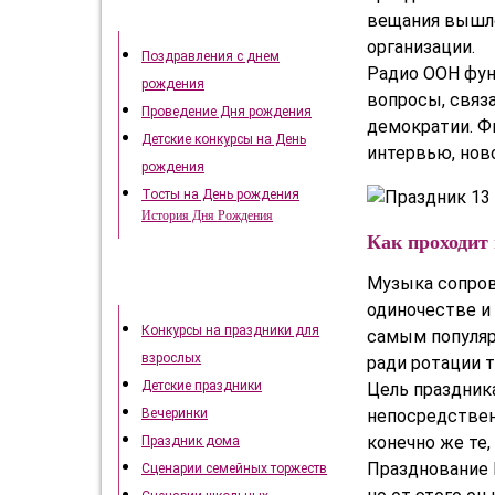
День рождения
вещания вышло
организации.
Поздравления с днем
Радио ООН фун
рождения
вопросы, связ
Проведение Дня рождения
демократии. Ф
Детские конкурсы на День
интервью, нов
рождения
Тосты на День рождения
История Дня Рождения
Как проходит
Музыка сопров
Как отметить праздники
одиночестве и
Конкурсы на праздники для
самым популяр
взрослых
ради ротации 
Детские праздники
Цель праздник
непосредствен
Вечеринки
конечно же те,
Праздник дома
Празднование 
Сценарии семейных торжеств