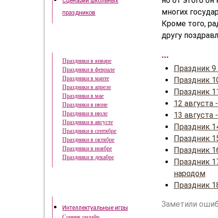
но от этого о
Сценарии школьных
многих госуда
праздников
Кроме того, р
другу поздравл
Праздники в году
...
Праздники в январе
Праздник 9
Праздники в феврале
Праздники в марте
Праздник 1
Праздники в апреле
Праздник 1
Праздники в мае
12 августа
Праздники в июне
Праздники в июле
13 августа
Праздники в августе
Праздник 1
Праздники в сентябре
Праздник 15
Праздники в октябре
Праздники в ноябре
Праздник 1
Праздники в декабре
Праздник 1
народом
Праздник 18
Это интересно
Заметили ошиб
Интеллектуальные игры
Сонник онлайн