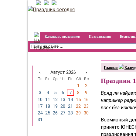
Календарь праздников
Поздравления
Бесплатны
Календарь праздников на
год
Главная
Календ
‹
Август 2026
›
Пн
Вт
Ср
Чт
Пт
Сб
Вс
Праздник 1
1
2
3
4
5
6
7
8
9
Вряд ли найдет
10
11
12
13
14
15
16
например радио
17
18
19
20
21
22
23
всех без исклю
24
25
26
27
28
29
30
Всемирный ден
31
принято ЮНЕСКО
празднования т