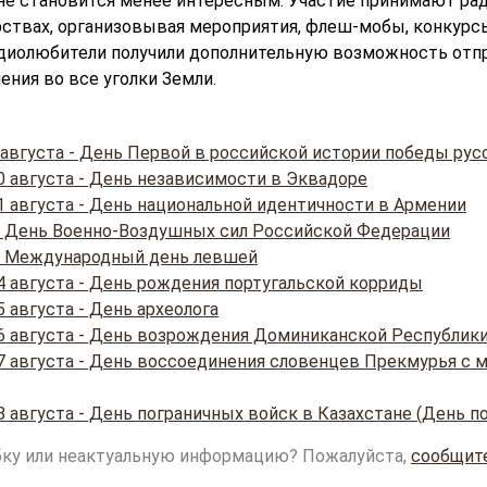
н не становится менее интересным. Участие принимают ра
рствах, организовывая мероприятия, флеш-мобы, конкурс
адиолюбители получили дополнительную возможность отп
ения во все уголки Земли.
 августа - День Первой в российской истории победы рус
0 августа - День независимости в Эквадоре
1 августа - День национальной идентичности в Армении
 - День Военно-Воздушных сил Российской Федерации
 - Международный день левшей
4 августа - День рождения португальской корриды
 августа - День археолога
6 августа - День возрождения Доминиканской Республик
7 августа - День воссоединения словенцев Прекмурья с 
 августа - День пограничных войск в Казахстане (День п
ку или неактуальную информацию? Пожалуйста,
сообщит