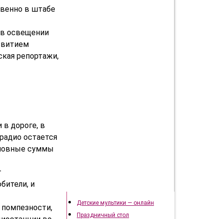
твенно в штабе
 в освещении
звитием
ская репортажи,
 в дороге, в
радио остается
словные суммы
т
бители, и
Подготовка к празднику
Детские мультики — онлайн
 помпезности,
Праздничный стол