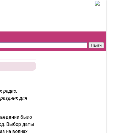
к радио,
праздник для
введении было
од. Выбор даты
аз на волнах