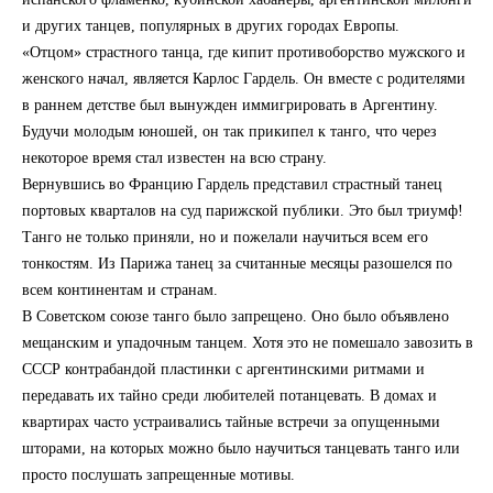
и других танцев, популярных в других городах Европы.
«Отцом» страстного танца, где кипит противоборство мужского и
женского начал, является Карлос Гардель. Он вместе с родителями
в раннем детстве был вынужден иммигрировать в Аргентину.
Будучи молодым юношей, он так прикипел к танго, что через
некоторое время стал известен на всю страну.
Вернувшись во Францию Гардель представил страстный танец
портовых кварталов на суд парижской публики. Это был триумф!
Танго не только приняли, но и пожелали научиться всем его
тонкостям. Из Парижа танец за считанные месяцы разошелся по
всем континентам и странам.
В Советском союзе танго было запрещено. Оно было объявлено
мещанским и упадочным танцем. Хотя это не помешало завозить в
СССР контрабандой пластинки с аргентинскими ритмами и
передавать их тайно среди любителей потанцевать. В домах и
квартирах часто устраивались тайные встречи за опущенными
шторами, на которых можно было научиться танцевать танго или
просто послушать запрещенные мотивы.