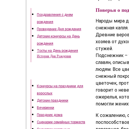
День рождения
Поверья о по
Поздравления с днем
Народы мира д
рождения
снежная капля.
Проведение Дня рождения
Древние веров
Детские конкурсы на День
хозяев от дух
рождения
стужей.
Тосты на День рождения
Подснежник – 
История Дня Рождения
славян, описыв
людям. Все цв
Как отметить праздники
снежный покро
цветочек, прот
Конкурсы на праздники для
говорит о нев
взрослых
ожерелья, кот
Детские праздники
помогли жених
Вечеринки
К сожалению, 
Праздник дома
поспособствов
Сценарии семейных торжеств