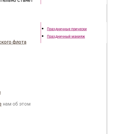
тельно станет
Праздничный образ
Праздничные прически
Праздничный макияж
ского флота
и
е
нам об этом