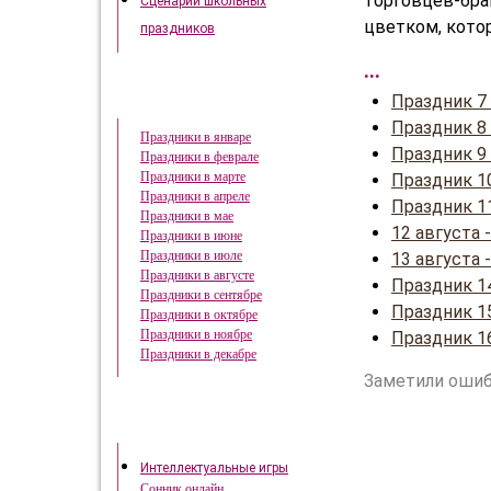
торговцев-бра
Сценарии школьных
цветком, кото
праздников
...
Праздник 7
Праздники в году
Праздник 8
Праздники в январе
Праздник 9
Праздники в феврале
Праздники в марте
Праздник 1
Праздники в апреле
Праздник 1
Праздники в мае
12 августа
Праздники в июне
Праздники в июле
13 августа
Праздники в августе
Праздник 1
Праздники в сентябре
Праздник 15
Праздники в октябре
Праздники в ноябре
Праздник 1
Праздники в декабре
Заметили ошиб
Это интересно
Интеллектуальные игры
Сонник онлайн