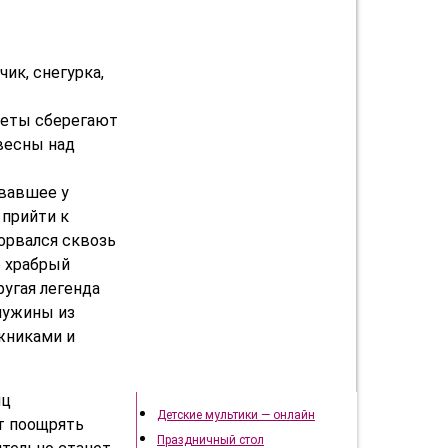
ик, снегурка,
веты сберегают
весны над
овавшее у
 прийти к
орвался сквозь
о храбрый
ругая легенда
чужины из
жниками и
Подготовка к празднику
иц
Детские мультики — онлайн
ит поощрять
Праздничный стол