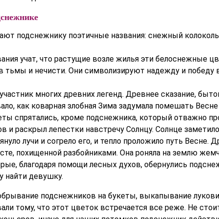
дснежнике
ают подснежнику поэтичные названия: снежный колокольч
ания учат, что растущие возле жилья эти белоснежные ц
ов тьмы и нечисти. Они символизируют надежду и победу 
участник многих древних легенд. Древнее сказание, быт
ало, как коварная злобная Зима задумала помешать Весне
еты спрятались, кроме подснежника, который отважно пр
в и раскрыл лепестки навстречу Солнцу. Солнце заметил
януло лучи и согрело его, и тепло проложило путь Весне. Д
есте, похищенной разбойниками. Она роняла на землю жем
орые, благодаря помощи лесных духов, обернулись подсне
у найти девушку.
обрывание подснежников на букеты, выкапывание луков
али тому, что этот цветок встречается все реже. Не сто