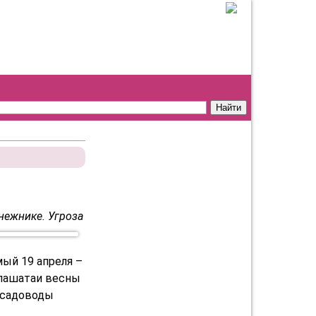
нежнике. Угроза
мый 19 апреля –
глашатаи весны
а садоводы