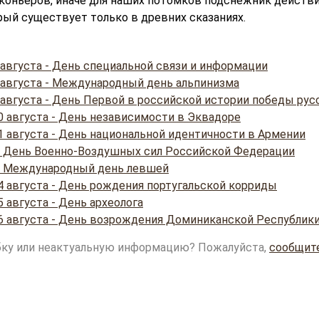
коньеров, иначе для наших потомков подснежник действи
рый существует только в древних сказаниях.
 августа - День специальной связи и информации
 августа - Международный день альпинизма
 августа - День Первой в российской истории победы рус
0 августа - День независимости в Эквадоре
1 августа - День национальной идентичности в Армении
 - День Военно-Воздушных сил Российской Федерации
 - Международный день левшей
4 августа - День рождения португальской корриды
 августа - День археолога
6 августа - День возрождения Доминиканской Республик
ку или неактуальную информацию? Пожалуйста,
сообщит