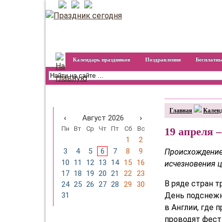
Календарь праздников
Поздравления
Бесплатны
Календарь праздников на
год
Главная
Календ
‹
Август 2026
›
Пн
Вт
Ср
Чт
Пт
Сб
Вс
19 апреля 
1
2
3
4
5
6
7
8
9
Происхождение 
10
11
12
13
14
15
16
исчезновения ц
17
18
19
20
21
22
23
В ряде стран 
24
25
26
27
28
29
30
День подснежн
31
в Англии, где 
проводят фест