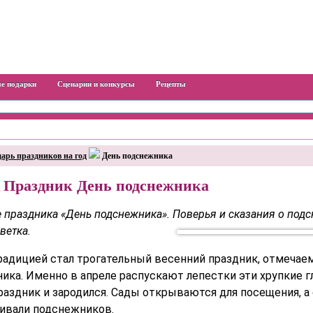
е подарки
Сценарии и конкурсы
Рецепты
арь праздников на год
День подснежника
– Праздник День подснежника
праздника «День подснежника». Поверья и сказания о подс
ветка.
традицией стал трогательный весенний праздник, отмечае
ика. Именно в апреле распускают лепестки эти хрупкие 
праздник и зародился. Сады открываются для посещения, 
ивали подснежников.