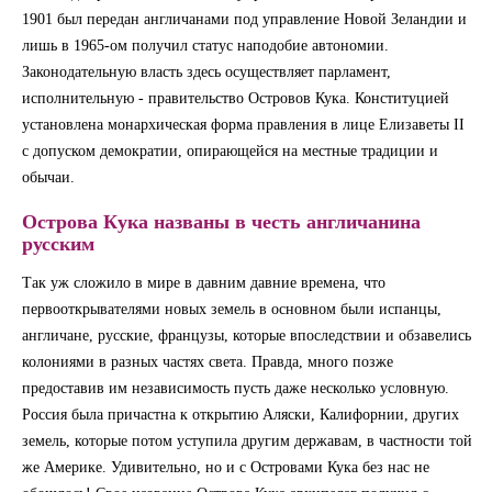
1901 был передан англичанами под управление Новой Зеландии и
лишь в 1965-ом получил статус наподобие автономии.
Законодательную власть здесь осуществляет парламент,
исполнительную - правительство Островов Кука. Конституцией
установлена монархическая форма правления в лице Елизаветы II
с допуском демократии, опирающейся на местные традиции и
обычаи.
Острова Кука названы в честь англичанина
русским
Так уж сложило в мире в давним давние времена, что
первооткрывателями новых земель в основном были испанцы,
англичане, русские, французы, которые впоследствии и обзавелись
колониями в разных частях света. Правда, много позже
предоставив им независимость пусть даже несколько условную.
Россия была причастна к открытию Аляски, Калифорнии, других
земель, которые потом уступила другим державам, в частности той
же Америке. Удивительно, но и с Островами Кука без нас не