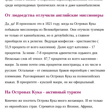
среди непроходимых тропических лесов и даже каннибализмом.
От людоедства отлучили английские миссионеры
Да, да! И произошло это в 1821 году, когда на Островах Кука
побывали миссионеры из Великобритании. Они отучили туземцев
не только от каннибализма, но и детоубийства, а главное
приобщили их к религии. Ведущая конфессия - христианство (
55,9 процента от всего населения). Далее идут католики - 17
процентов. За ними -7-8 процентов адвентистов седьмого дня.
Несколько слов об этносе. 87,7 процентов из всего населения -
маори. За ними почти семь процентов иностранцы, в их числе и
русские. Остальные - от смешанных браков европейцев с местными
племенами. Разговаривают на Островах Кука на полинезийских
языках. В приоритете - кукский маори, он же официальный.
На Островах Кука - активный туризм
Конечно же посетить Острова Кука много желающих. И не только
из европейских стран. Стремятся сюда из Японии, Африки,