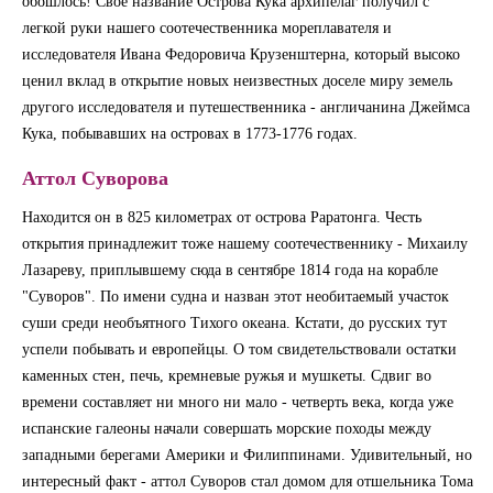
обошлось! Свое название Острова Кука архипелаг получил с
легкой руки нашего соотечественника мореплавателя и
исследователя Ивана Федоровича Крузенштерна, который высоко
ценил вклад в открытие новых неизвестных доселе миру земель
другого исследователя и путешественника - англичанина Джеймса
Кука, побывавших на островах в 1773-1776 годах.
Аттол Суворова
Находится он в 825 километрах от острова Раратонга. Честь
открытия принадлежит тоже нашему соотечественнику - Михаилу
Лазареву, приплывшему сюда в сентябре 1814 года на корабле
"Суворов". По имени судна и назван этот необитаемый участок
суши среди необъятного Тихого океана. Кстати, до русских тут
успели побывать и европейцы. О том свидетельствовали остатки
каменных стен, печь, кремневые ружья и мушкеты. Сдвиг во
времени составляет ни много ни мало - четверть века, когда уже
испанские галеоны начали совершать морские походы между
западными берегами Америки и Филиппинами. Удивительный, но
интересный факт - аттол Суворов стал домом для отшельника Тома