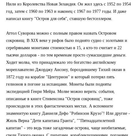
Нили из Королевства Новая Зеландия. Он жил здесь с 1952 по 1954
год, затем с 1960 по 1963 и наконец с 1967 по 1977 годы. И даже
написал книгу "Остров для себя", ставшую бестселлером.
Аттол Суворова можно с полным правом назвать Островом
сокровищ. В XIX веке у рифов было поднято судно с золотыми и
серебряными монетами стоимостью в 15, а кто-то считает и 22
тысячи долларов - по тем временам просто сумасшедшие деньги.
Ходит молва, что принадлежало это богатство английскому
мореплавателю Джорджу Ансону, бороздившему Тихий океан в
1872 году на корабле "Центурион" и который потерял пять
гелионов в погоне за испанцами. Монеты были подняты
экспедицией Генри Мейра. Молве можно верить: события,
описанные в книге Стивенсона "Остров сокровищ", тоже
происходили в этих фантастических местах. А вспомните
знаменитую книгу Даниеля Дефо "Робинзон Крузо"! Или другие -
Жюль Верна "Дети капитана Гранта", ""Пятнадцатилетний
капитан" - это ведь тоже загадочные острова, чаще необитаемые,
среди Тихого океана. С пиратами, кораблекрушениями, погонями