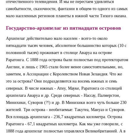
отечественного телевидения. И мы не перестаем удивляться
самобытности, сказочности, фантазии в общем-то одного из самых
мало населенных регионов планеты в южной части Тихого океана.
Государство-архипелаг из пятнадцати островов
Архипелаг действительно мало населен - всего-то около
пятнадцати тысяч человек, абсолютное большинство которых (10 с
половиной тысяч) проживает в столице Аваруа на острове
Раратонга. С 1888 года острова были полностью под протекторатом
Англии, и лишь с 1965 стали более менее самостоятельными, но,
заметим, в Ассоциации с Королевством Новая Зеландия. Что же
это за острова? Они подразделяются на восемь южных и семь
северных. В числе южных - Атиу, Мауке, Раратонга со столицей
архипелага Аваруа и др. Среди северных - Нассау, Палмерстон,
Минихики, Суворов (?!) и др. В Минихики всего чуть больше 230
жителей. Три острова - необитаемые: Такутеа, Мануаэ и Суворов.
Вся площадь архипелага - 236,7 квадратных километра. Острова
Раратонга - 67,1 квадратных километра. Как мы уже говорили, с
1888 года архипелаг полностью управлялся Великобританией. А в