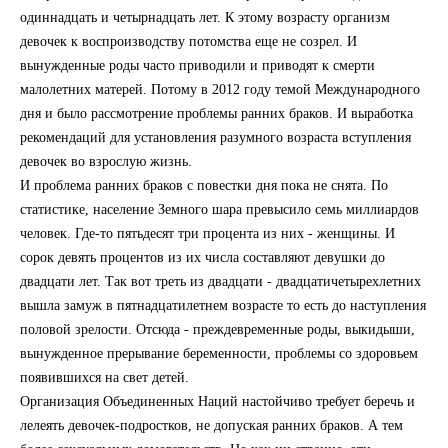
одиннадцать и четырнадцать лет. К этому возрасту организм
девочек к воспроизводству потомства еще не созрел. И
вынужденные роды часто приводили и приводят к смерти
малолетних матерей. Потому в 2012 году темой Международного
дня и было рассмотрение проблемы ранних браков. И выработка
рекомендаций для установления разумного возраста вступления
девочек во взрослую жизнь.
И проблема ранних браков с повестки дня пока не снята. По
статистике, население Земного шара превысило семь миллиардов
человек. Где-то пятьдесят три процента из них - женщины. И
сорок девять процентов из их числа составляют девушки до
двадцати лет. Так вот треть из двадцати - двадцатичетырехлетних
вышла замуж в пятнадцатилетнем возрасте то есть до наступления
половой зрелости. Отсюда - преждевременные роды, выкидыши,
вынужденное прерывание беременности, проблемы со здоровьем
появившихся на свет детей.
Организация Объединенных Наций настойчиво требует беречь и
лелеять девочек-подростков, не допуская ранних браков. А тем