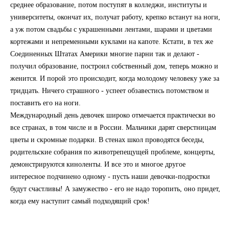
среднее образование, потом поступят в колледжи, институты и
университеты, окончат их, получат работу, крепко встанут на ноги,
а уж потом свадьбы с украшенными лентами, шарами и цветами
кортежами и непременными куклами на капоте. Кстати, в тех же
Соединенных Штатах Америки многие парни так и делают -
получил образование, построил собственный дом, теперь можно и
женится. И порой это происходит, когда молодому человеку уже за
тридцать. Ничего страшного - успеет обзавестись потомством и
поставить его на ноги.
Международный день девочек широко отмечается практически во
все странах, в том числе и в России. Мальчики дарят сверстницам
цветы и скромные подарки. В стенах школ проводятся беседы,
родительские собрания по животрепещущей проблеме, концерты,
демонстрируются киноленты. И все это и многое другое
интересное подчинено одному - пусть наши девочки-подростки
будут счастливы! А замужество - его не надо торопить, оно придет,
когда ему наступит самый подходящий срок!