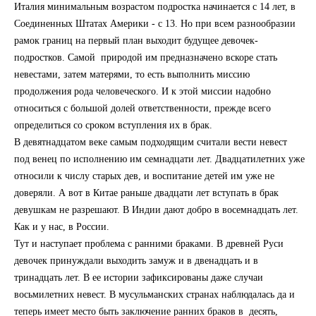
Италия минимальным возрастом подростка начинается с 14 лет, в
Соединенных Штатах Америки - с 13. Но при всем разнообразии
рамок границ на первый план выходит будущее девочек-
подростков. Самой природой им предназначено вскоре стать
невестами, затем матерями, то есть выполнить миссию
продолжения рода человеческого. И к этой миссии надобно
относиться с большой долей ответственности, прежде всего
определиться со сроком вступления их в брак.
В девятнадцатом веке самым подходящим считали вести невест
под венец по исполнению им семнадцати лет. Двадцатилетних уже
относили к числу старых дев, и воспитание детей им уже не
доверяли. А вот в Китае раньше двадцати лет вступать в брак
девушкам не разрешают. В Индии дают добро в восемнадцать лет.
Как и у нас, в России.
Тут и наступает проблема с ранними браками. В древней Руси
девочек принуждали выходить замуж и в двенадцать и в
тринадцать лет. В ее истории зафиксированы даже случаи
восьмилетних невест. В мусульманских странах наблюдалась да и
теперь имеет место быть заключение ранних браков в десять,