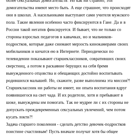
более сексуальных домогательств. Но как ни странно, эти
домогательства имеют место быть. А еще страшнее, что происходят
они в школах. А насильниками выступают сами учителя мужского
пола. Такие явления особенно часто фиксируются в Гане. Да и в
России такой негатив фиксируется. И бывает, что не только со
стороны взрослых педагогов в кавычках, но и мальчиков-
подростков, которые даже снимают мерзость кинокамерами своих
мобильников и кичатся ею в Интернете. Периодически по
телевидении показывают старшеклассников, совративших своих
сверстниц, а потом в раскаяние берущих на себя бремя
вынужденного отцовства и обещающих достойно воспитывать
родившихся малышей. Но, скажите, разве выполнима эта миссия?!
Старшеклассник ни работы не имеет, ни опыта воспитания вдруг
появившегося на свет чада. И их родители, хотя и пребывают в
шоке, вынуждены им помогать. Так не мудрее ли с их стороны не
допускать преждевременных сексуальных увлечений, чем потом
кусать локти?!
Задача старшего поколения - сделать детство девочек-подростков
поистине счастливым! Пусть вначале получат хотя бы общее