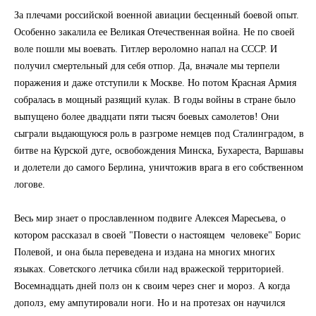
За плечами российской военной авиации бесценный боевой опыт.
Особенно закалила ее Великая Отечественная война. Не по своей
воле пошли мы воевать. Гитлер вероломно напал на СССР. И
получил смертельный для себя отпор. Да, вначале мы терпели
поражения и даже отступили к Москве. Но потом Красная Армия
собралась в мощный разящий кулак. В годы войны в стране было
выпущено более двадцати пяти тысяч боевых самолетов! Они
сыграли выдающуюся роль в разгроме немцев под Сталинградом, в
битве на Курской дуге, освобождения Минска, Бухареста, Варшавы
и долетели до самого Берлина, уничтожив врага в его собственном
логове.
Весь мир знает о прославленном подвиге Алексея Маресьева, о
котором рассказал в своей "Повести о настоящем человеке" Борис
Полевой, и она была переведена и издана на многих многих
языках. Советского летчика сбили над вражеской территорией.
Восемнадцать дней полз он к своим через снег и мороз. А когда
дополз, ему ампутировали ноги. Но и на протезах он научился