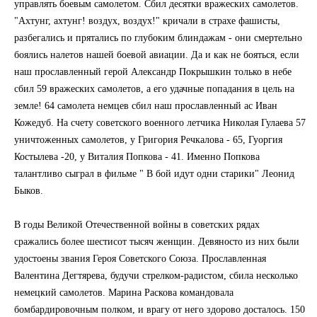
управлять боевым самолетом. Сбил десятки вражеских самолетов.
"Ахтунг, ахтунг! воздух, воздух!" кричали в страхе фашисты,
разбегались и прятались по глубоким блиндажам - они смертельно
боялись налетов нашей боевой авиации. Да и как не бояться, если
наш прославленный герой Александр Покрышкин только в небе
сбил 59 вражеских самолетов, а его удачные попадания в цель на
земле! 64 самолета немцев сбил наш прославленный ас Иван
Кожедуб. На счету советского военного летчика Николая Гулаева 57
уничтоженных самолетов, у Григория Речкалова - 65, Гуоргия
Костылева -20, у Виталия Попкова - 41. Именно Попкова
талантливо сыграл в фильме " В бой идут одни старики" Леонид
Быков.
В годы Великой Отечественной войны в советских рядах
сражались более шестисот тысяч женщин. Девяносто из них были
удостоены звания Героя Советского Союза. Прославленная
Валентина Дегтярева, будучи стрелком-радистом, сбила несколько
немецкий самолетов. Марина Раскова командовала
бомбардировочным полком, и врагу от него здорово досталось. 150