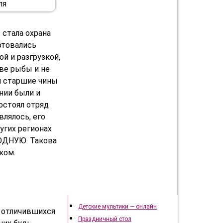
 стала охрана
ртовались
ой и разгрузкой,
ове рыбы и не
 и старшие чины
нии были и
состоял отряд
влялось, его
угих регионах
ВОДНУЮ. Такова
ком.
Подготовка к празднику
Детские мультики — онлайн
и отличившихся
Праздничный стол