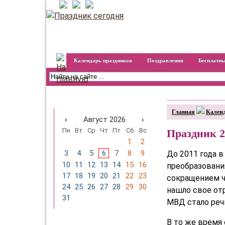
Календарь праздников
Поздравления
Бесплатны
Календарь праздников на
год
Главная
Календ
‹
Август 2026
›
Пн
Вт
Ср
Чт
Пт
Сб
Вс
Праздник 2
1
2
3
4
5
6
7
8
9
До 2011 года 
10
11
12
13
14
15
16
преобразовани
17
18
19
20
21
22
23
сокращением ч
24
25
26
27
28
29
30
нашло свое отр
31
МВД стало ре
В то же время 