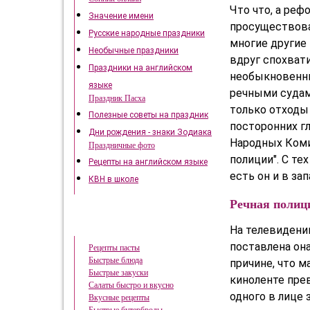
Что что, а реф
Значение имени
просуществовал
Русские народные праздники
многие другие 
Необычные праздники
вдруг спохвати
Праздники на английском
необыкновенны
языке
речными судам
Праздник Пасха
только отходы
Полезные советы на праздник
посторонних гл
Дни рождения - знаки Зодиака
Народных Коми
Праздничные фото
полиции". С те
Рецепты на английском языке
есть он и в за
КВН в школе
Речная полиц
Быстрые рецепты
На телевидении
поставлена она
Рецепты пасты
Быстрые блюда
причине, что 
Быстрые закуски
киноленте пре
Салаты быстро и вкусно
одного в лице 
Вкусные рецепты