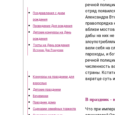
День рождения
речной полици
отряд появилс
Поздравления с днем
Александра Вто
рождения
правопорядка 
Проведение Дня рождения
вблизи мостов 
Детские конкурсы на День
дабы на них н
рождения
злоупотребляли
Тосты на День рождения
вели себя на 
История Дня Рождения
пароходы, и бо
речной полиции
численность во
Как отметить праздники
страны. Кстат
Конкурсы на праздники для
вкратце суть 
взрослых
Детские праздники
Вечеринки
В праздник - 
Праздник дома
Что при импер
Сценарии семейных торжеств