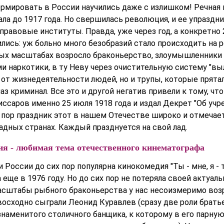
ормировать в России научились даже с излишком! Речная 
а до 1917 года. Но свершилась революция, и ее упразднил
правовые институты. Правда, уже через год, а конкретно 
лись: уж больно много безобразий стало происходить на р
х масштабах возросло браконьерство, злоумышленники 
и наркотики, в ту Неву через очистительную систему "вы
 от жизнедеятельности людей, но и трупы, которые прята
аз криминал. Все это и другой негатив привели к тому, чт
ссаров именно 25 июля 1918 года и издал Декрет "Об уч
х пор праздник этот в нашем Отечестве широко и отмечает
падных странах. Каждый празднуется на свой лад.
ия - любимая тема отечественного кинематографа
 России до сих пор популярна кинокомедия "Ты - мне, я - т
 еще в 1976 году. Но до сих пор не потеряла своей актуаль
масштабы рыбного браконьерства у нас несоизмеримо возр
восходно сыграли Леонид Куравлев (сразу две роли брать
знаменитого столичного банщика, к которому в его парну