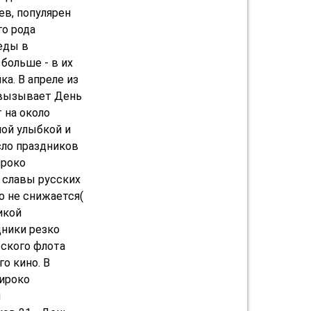
ев, популярен
го рода
еды в
 больше - в их
а. В апреле из
е вызывает День
 на около
лой улыбкой и
сло праздников
ироко
 славы русских
о не снижается(
икой
дники резко
рского флота
го кино. В
широко
и