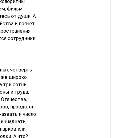
 колоритны
ем, фильм
есь от души. А,
ийства и прячет
спространения
тся сотрудники
ьных четверть
тоже широко
а три сотни.
сны и труда,
 Отечества,
во, правда, он
назвать и число
диннадцать,
парков или,
дки. А что?