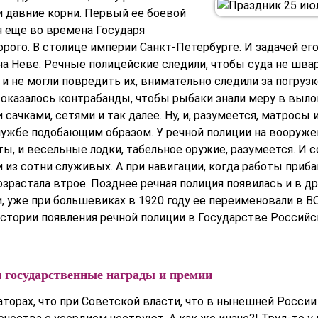
и давние корни. Первый ее боевой
я еще во времена Государя
рого. В столице империи Санкт-Петербурге. И задачей его
на Неве. Речные полицейские следили, чтобы суда не шва
и не могли повредить их, внимательно следили за погрузк
е оказалось контрабанды, чтобы рыбаки знали меру в выл
 сачками, сетями и так далее. Ну, и, разумеется, матросы
службе подобающим образом. У речной полиции на вооруже
ты, и весельные лодки, табельное оружие, разумеется. И 
 из сотни служивых. А при навигации, когда работы приба
зрастала втрое. Позднее речная полиция появилась и в др
и, уже при большевиках в 1920 году ее переименовали в 
истории появления речной полиции в Государстве Российс
и государственные награды и премии
аторах, что при Советской власти, что в нынешней Росси