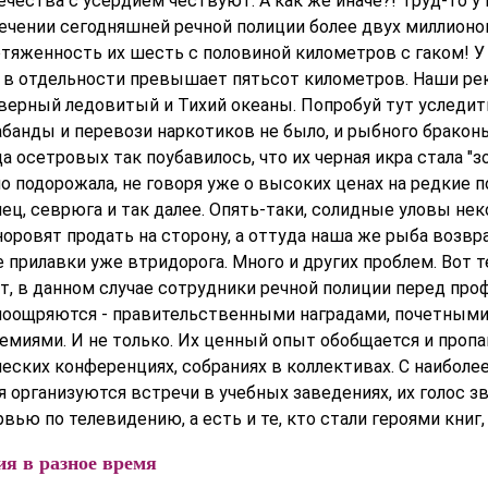
чества с усердием чествуют. А как же иначе?! Труд-то у 
печении сегодняшней речной полиции более двух миллион
тяженность их шесть с половиной километров с гаком! У 
 в отдельности превышает пятьсот километров. Наши ре
верный ледовитый и Тихий океаны. Попробуй тут уследить
банды и перевози наркотиков не было, и рыбного браконь
а осетровых так поубавилось, что их черная икра стала "зо
о подорожала, не говоря уже о высоких ценах на редкие 
ец, севрюга и так далее. Опять-таки, солидные уловы не
оровят продать на сторону, а оттуда наша же рыба возвр
прилавки уже втридорога. Много и других проблем. Вот те
т, в данном случае сотрудники речной полиции перед пр
поощряются - правительственными наградами, почетными
миями. И не только. Их ценный опыт обобщается и пропа
еских конференциях, собраниях в коллективах. С наиболе
организуются встречи в учебных заведениях, их голос зв
вью по телевидению, а есть и те, кто стали героями книг,
ия в разное время