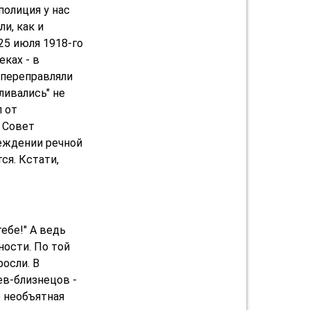
полиция у нас
и, как и
25 июля 1918-го
еках - в
переправляли
ливались" не
л от
о Совет
реждении речной
ся. Кстати,
ебе!" А ведь
ности. По той
осли. В
ев-близнецов -
ю необъятная