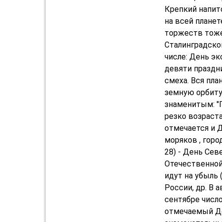
Крепкий напит
на всей планет
торжеств тоже
Сталинградской
числе: День эк
девяти праздн
смеха. Вся пл
земную орбиту 
знаменитым: "П
резко возраста
отмечается и 
моряков , горо
28) - День Сев
Отечественной
идут на убыль 
России, др. В 
сентябре число
отмечаемый Де