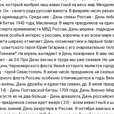
ок, который изобрел наш известный на весь мир Менделе
е. Он - своего рода русская валюта. В феврале число разно
 одиннадцать. Среди них - День славы России - День поб
 битве 1943 года; Масленица. В марте праздников на один
сперта криминалиста МВД России, День моряка- подводник
иков особый интерес у россиян, впрочем, и во всем мир
анета широко отмечает День космонавтики и первый полет
советского героя Юрия Гагарина с его очаровательно теп
оехали!" На апрель выпадает и День пожарника. В мае чи
ет - их 24. Про День весны и труда мы уже сказали. Но ш
День Черноморского флота, базой которого является город
д - герой Севастополь. В июне число праздников ни скольк
ерного флота России, особенно отличившегося в годы Вел
 войны; День дружбы и единства славян, др. В июле праз
(14) - День Полтавской битвы 1709 года; День Военно-Мо
августе их на два больше - День археолога, День российско
 праздников снова идет вверх ( 23) - всем известный и 
нь знаний, День рекрутера в России.. В октябре важных 