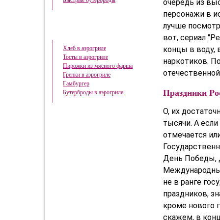
Быстрые бутерброды
очередь из выс
персонажи в и
лучше посмотре
Готовим в аэрогриле
вот, сериал "Ре
концы в воду, 
Хлеб в аэрогриле
Тосты в аэрогриле
наркотиков. П
Пирожки из мясного фарша
отечественной
Гренки в аэрогриле
Гамбургер
Праздники Ро
Бутерброды в аэрогриле
О, их достато
тысячи. А если
отмечается или
Государственн
День Победы, 
Международный
не в ранге го
праздников, зн
кроме нового г
скажем, в кон