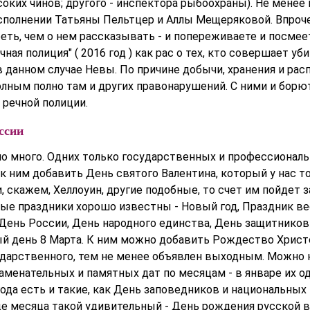
оких чинов; другого - инспектора рыбоохраны). Не менее
сполнении Татьяны Пельтцер и Аллы Мещеряковой. Впроч
ть, чем о нем рассказывать - и попереживаете и посмеет
чная полиция" ( 2016 год ) как рас о тех, кто совершает уб
в данном случае Невы. По причине добычи, хранения и ра
олным полно там и других правонарушений. С ними и борю
 речной полиции.
ссии
чно много. Одних только государственных и профессионал
 к ним добавить День святого Валентина, который у нас 
, скажем, Хеллоуин, другие подобные, то счет им пойдет з
ые праздники хорошо известны - Новый год, Праздник ве
День России, День народного единства, День защитников
 день 8 Марта. К ним можно добавить Рождество Христо
сударственного, тем не менее объявлен выходным. Можно 
аменательных и памятных дат по месяцам - в январе их о
ода есть и такие, как День заповедников и национальных 
це месяца такой удивительный - День рождения русской во