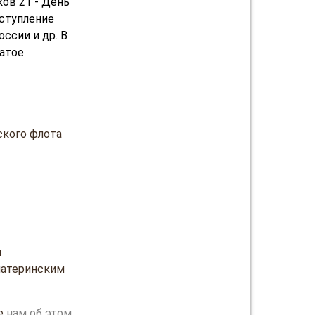
ков 21 - День
аступление
ссии и др. В
атое
ского флота
и
материнским
е
нам об этом