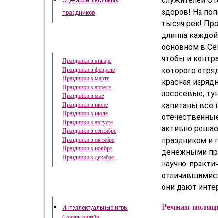
служителей Оте
Сценарии школьных
здоров! На по
праздников
тысяч рек! Про
длинна каждой
Праздники в году
основном в Се
чтобы и контра
Праздники в январе
которого отряд
Праздники в феврале
Праздники в марте
красная изрядн
Праздники в апреле
лососевые, тун
Праздники в мае
капитаны все н
Праздники в июне
Праздники в июле
отечественные 
Праздники в августе
активно решае
Праздники в сентябре
праздником и 
Праздники в октябре
Праздники в ноябре
денежными пре
Праздники в декабре
научно-практич
отличившимися 
они дают интер
Это интересно
Речная полиц
Интеллектуальные игры
Сонник онлайн