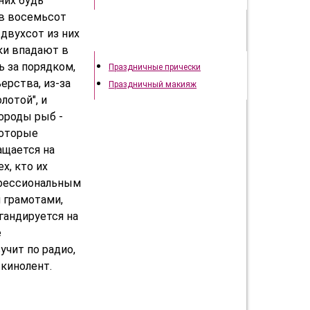
них будь
ов восемьсот
двухсот из них
Праздничный образ
ки впадают в
 за порядком,
Праздничные прически
ерства, из-за
Праздничный макияж
лотой", и
породы рыб -
которые
ащается на
х, кто их
офессиональным
 грамотами,
гандируется на
е
учит по радио,
 кинолент.