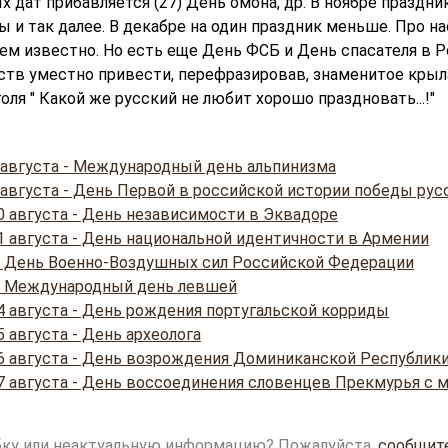
 дат прибавляется (27) День омона, др. В ноябре праздни
 и так далее. В декабре на один праздник меньше. Про н
ем известно. Но есть еще День ФСБ и День спасателя в Ро
тв уместно привести, перефразировав, знаменитое крыл
ля " Какой же русский не любит хорошо праздновать...!"
 августа - Международный день альпинизма
 августа - День Первой в российской истории победы рус
0 августа - День независимости в Эквадоре
1 августа - День национальной идентичности в Армении
 - День Военно-Воздушных сил Российской Федерации
 - Международный день левшей
4 августа - День рождения португальской корриды
 августа - День археолога
6 августа - День возрождения Доминиканской Республик
7 августа - День воссоединения словенцев Прекмурья с 
ку или неактуальную информацию? Пожалуйста,
сообщит