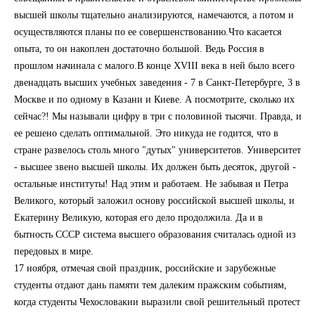
высшей школы тщательно анализируются, намечаются, а потом и
осуществляются планы по ее совершенствованию.Что касается
опыта, то он накоплен достаточно большой. Ведь Россия в
прошлом начинала с малого.В конце XVIII века в ней было всего
двенадцать высших учебных заведения - 7 в Санкт-Петербурге, 3 в
Москве и по одному в Казани и Киеве. А посмотрите, сколько их
сейчас?! Мы называли цифру в три с половиной тысячи. Правда, и
ее решено сделать оптимальной. Это никуда не годится, что в
стране развелось столь много "дутых" университетов. Университет
- высшее звено высшей школы. Их должен быть десяток, другой -
остальные институты! Над этим и работаем. Не забывая и Петра
Великого, который заложил основу российской высшей школы, и
Екатерину Великую, которая его дело продолжила. Да и в
бытность СССР система высшего образования считалась одной из
передовых в мире.
17 ноября, отмечая свой праздник, российские и зарубежные
студенты отдают дань памяти тем далеким пражским событиям,
когда студенты Чехословакии выразили свой решительный протест