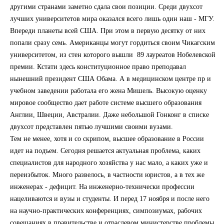
другими странами заметно сдала свои позиции. Среди двухсот
лучших университетов мира оказался всего лишь один наш - МГУ.
Впереди планеты всей США. При этом в первую десятку от них
попали сразу семь. Американцы могут гордиться своим Чикагским
университетом, из стен которого вышли 89 лауреатов Нобелевской
премии. Кстати здесь конституционное право преподавал
нынешний президент США Обама. А в медицинском центре пр и
учебном заведении работала его жена Мишель. Высокую оценку
мировое сообщество дает работе системе высшего образования
Англии, Швеции, Австралии. Даже небольшой Гонконг в списке
двухсот представлен пятью лучшими своими вузами.
Тем не менее, хотя и со скрипом, высшее образование в России
идет на подъем. Сегодня решается актуальная проблема, каких
специалистов для народного хозяйства у нас мало, а каких уже и
переизбыток. Много развелось, в частности юристов, а в тех же
инженерах - дефицит. На инженерно-технически профессии
нацеливаются и вузы и студенты. И перед 17 ноября и после него
на научно-практических конференциях, симпозиумах, рабочих
совещаниях в правительстве и отраслевом министерстве проблемы