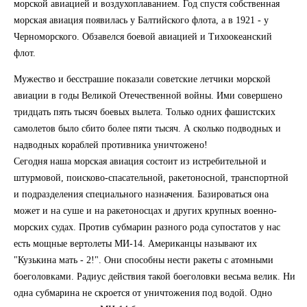
морской авиацией и воздухоплаванием. Год спустя собственная
морская авиация появилась у Балтийского флота, а в 1921 - у
Черноморского. Обзавелся боевой авиацией и Тихоокеанский
флот.
Мужество и бесстрашие показали советские летчики морской
авиации в годы Великой Отечественной войны. Ими совершено
тридцать пять тысяч боевых вылета. Только одних фашистских
самолетов было сбито более пяти тысяч. А сколько подводных и
надводных кораблей противника уничтожено!
Сегодня наша морская авиация состоит из истребительной и
штурмовой, поисково-спасательной, ракетоносной, транспортной
и подразделения специального назначения. Базироваться она
может и на суше и на ракетоносцах и других крупных военно-
морских судах. Против субмарин разного рода супостатов у нас
есть мощные вертолеты МИ-14. Американцы называют их
"Кузькина мать - 2!". Они способны нести ракеты с атомными
боеголовками. Радиус действия такой боеголовки весьма велик. Ни
одна субмарина не скроется от уничтожения под водой. Одно