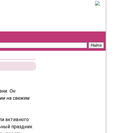
зни. Он
нии на свежем
ли активного
ьный праздник