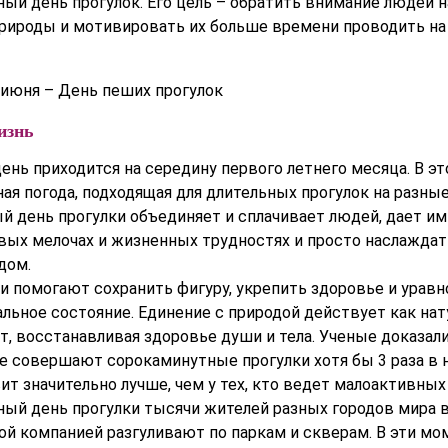
ый день прогулок. Его цель – обратить внимание людей н
ироды и мотивировать их больше времени проводить н
изнь
нь приходится на середину первого летнего месяца. В эт
ая погода, подходящая для длительных прогулок на разные
 день прогулки объединяет и сплачивает людей, дает и
вых мелочах и жизненных трудностях и просто наслаждат
дом.
и помогают сохранить фигуру, укрепить здоровье и урав
льное состояние. Единение с природой действует как на
, восстанавливая здоровье души и тела. Ученые доказали,
е совершают сорокаминутные прогулки хотя бы 3 раза в 
ит значительно лучше, чем у тех, кто ведет малоактивных
ый день прогулки тысячи жителей разных городов мира 
ой компанией разгуливают по паркам и скверам. В эти м