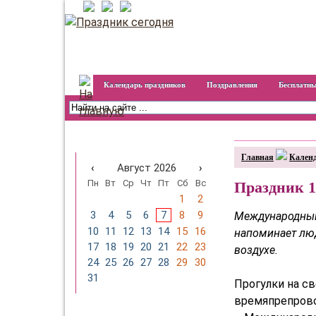
Календарь праздников
Поздравления
Бесплатны
Календарь праздников на
год
Главная
Календ
‹
Август 2026
›
Пн
Вт
Ср
Чт
Пт
Сб
Вс
Праздник 1
1
2
3
4
5
6
7
8
9
Международный
10
11
12
13
14
15
16
напоминает лю
17
18
19
20
21
22
23
воздухе.
24
25
26
27
28
29
30
31
Прогулки на с
времяпрепрово