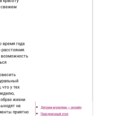
а красоту
а свежем
о время года
 расстояния.
м возможность
ься
новесить
туральный
 что у тех
неделю,
Подготовка к празднику
 образ жизни.
выходят на
Детские мультики — онлайн
оменты приятно
Праздничный стол