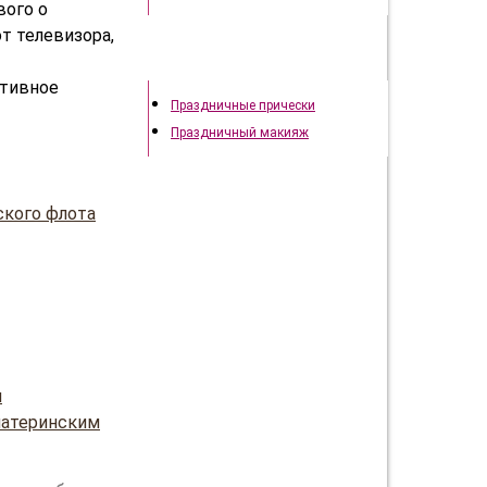
вого о
т телевизора,
Праздничный образ
ктивное
Праздничные прически
Праздничный макияж
ского флота
и
материнским