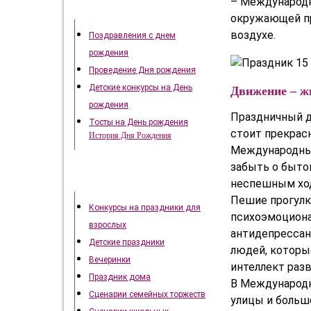
– Международн
День рождения
окружающей пр
воздухе.
Поздравления с днем
рождения
Проведение Дня рождения
Детские конкурсы на День
Движение – ж
рождения
Праздничный де
Тосты на День рождения
стоит прекрасн
История Дня Рождения
Международный
забыть о быто
Как отметить праздники
неспешным хо
Пешие прогулк
Конкурсы на праздники для
психоэмоциона
взрослых
антидепрессант
Детские праздники
людей, которы
Вечеринки
интеллект разв
Праздник дома
В Международн
Сценарии семейных торжеств
улицы и больш