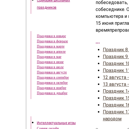
Сценарии школьных
побеседовать,
праздников
собеседнике. 
компьютера и 
15 июня пригл
Праздники в году
времяпрепрово
Праздники в январе
...
Праздники в феврале
Праздники в марте
Праздник 8
Праздники в апреле
Праздник 9
Праздники в мае
Праздники в июне
Праздник 1
Праздники в июле
Праздник 1
Праздники в августе
12 августа
Праздники в сентябре
Праздники в октябре
13 августа
Праздники в ноябре
Праздник 1
Праздники в декабре
Праздник 15
Праздник 1
Праздник 1
Это интересно
народом
Интеллектуальные игры
Сонник онлайн