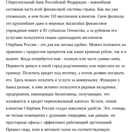
Сберегательный банк Российской Федерации - важнейшая
составная часть всей финансовой системы страны. Как мы уже
упоминали, в нем более 110 миллионов клиентов. Свои филиалы
это крупнейшее даже в мировых масштабах финансовое
учреждение имеет в 83 субъектах Отечества, а за рубежом его
услугами пользуются свыше одиннадцати миллионов.
Сбербанк России - это для нас весьма удобно. Можно положить на
хранение с приростом процентов как наши кровные рубли, так и в
валюте. Когда потребуется нам - полную или часть суммы снять.
Перевести деньги в иной город родственнику или переслать их за
границу. Получить кредит под ипотеку, а потом долями погашать
его. Здесь можно оплатить и услуги за коммуналку. Функции у
банка разные, и ими активно пользуются рядовые вкладчики,
предприятия, начинающие бизнесмены, получающие, что
называется, в кредит первоначальный капитал. Кстати, своим
клиентам Сбербанк России создал максимум удобств. Это, отнюдь,
не тесные помещения с душными очередями, как раньше, но
просторные офисы с эффективно работающей оргтехникой.
Пришел сюда, взял в автомате талон на соответствующую