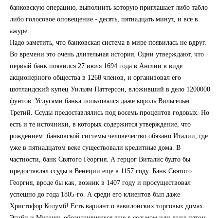
банковскую операцию, выполнить которую приглашает либо табло
либо голосовое оповещение - десять, пятнадцать минут, и все в
ажуре.
Надо заметить, что банковская система в мире появилась не вдруг.
Во времени это очень длительная история. Одни утверждают, что
первый банк появился 27 июля 1694 года в Англии в виде
акционерного общества в 1268 членов, и организовал его
шотландский купец Уильям Паттерсон, вложивший в дело 1200000
фунтов. Услугами банка пользовался даже король Вильгельм
Третий. Ссуды предоставлялись под восемь процентов годовых. Но
есть и те источники, в которых содержится утверждение, что
рождением банковской системы человечество обязано Италии, где
уже в пятнадцатом веке существовали кредитные дома. В
частности, банк Святого Георгия. А герцог Виталис будто бы
предоставлял ссуды в Венеции еще в 1157 году. Банк Святого
Георгия, вроде бы как, возник в 1407 году и просуществовал
успешно до года 1805-го. А среди его клиентов был даже
Христофор Колумб! Есть вариант о вавилонских торговых домах
Эгиби и Мурашу, обозначившихся еще в седьмом или даже пятом