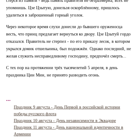
стёрся из памяти - ведь память правителя не безразмерна, всех не
упомнишь. Цзе Цзытую, донельзя оскорблённому, пришлось
удалиться в заброшенный горный уголок.
Через некоторое время слухи донесли до бывшего оруженосца
весть, что принц предлагает вернуться ко двору. Цзе Цзытуй гордо
отказался. Правитель не стерпел - по его приказу лесок, в котором
укрылся домик отшельника, был подожжён. Однако последний, не
желая служить несправедливому господину, предпочёл смерть...
С тех пор на протяжении трёх тысячелетий 5 апреля, в день
праздника Цин Мин, не принято разводить огонь.
...
Праздник 9 августа - День Первой в российской истории
победы русского флота
Праздник 10 августа - День независимости в Эквадоре
Праздник 11 августа - День национальной идентичности в
Армении