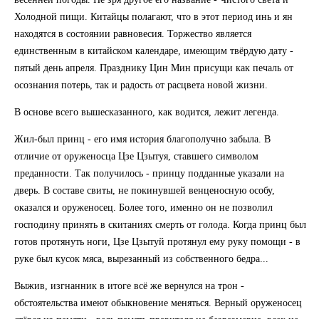
Холодной пищи. Китайцы полагают, что в этот период инь и ян
находятся в состоянии равновесия. Торжество является
единственным в китайском календаре, имеющим твёрдую дату -
пятый день апреля. Празднику Цин Мин присущи как печаль от
осознания потерь, так и радость от расцвета новой жизни.
В основе всего вышесказанного, как водится, лежит легенда.
Жил-был принц - его имя история благополучно забыла. В
отличие от оруженосца Цзе Цзытуя, ставшего символом
преданности. Так получилось - принцу подданные указали на
дверь. В составе свиты, не покинувшей венценосную особу,
оказался и оруженосец. Более того, именно он не позволил
господину принять в скитаниях смерть от голода. Когда принц был
готов протянуть ноги, Цзе Цзытуй протянул ему руку помощи - в
руке был кусок мяса, вырезанный из собственного бедра...
Выжив, изгнанник в итоге всё же вернулся на трон -
обстоятельства имеют обыкновение меняться. Верный оруженосец