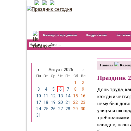
Календарь праздников
Поздравления
Бесплатны
Календарь праздников на
год
Главная
Календ
‹
Август 2026
›
Пн
Вт
Ср
Чт
Пт
Сб
Вс
Праздник 2
1
2
3
4
5
6
7
8
9
День труда, ка
10
11
12
13
14
15
16
каждый четвер
17
18
19
20
21
22
23
нему был довол
24
25
26
27
28
29
30
улицы и площа
31
требованиями 
заводов, план