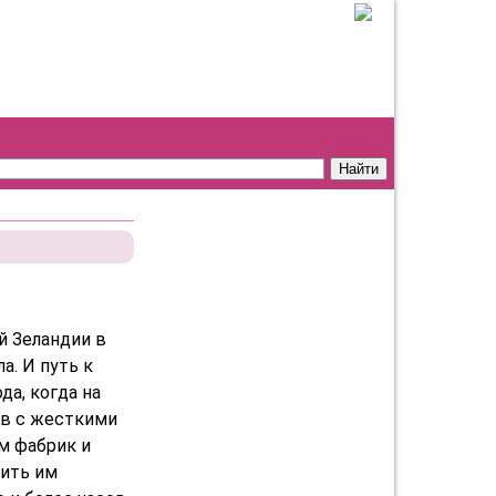
й Зеландии в
а. И путь к
да, когда на
ов с жесткими
м фабрик и
чить им