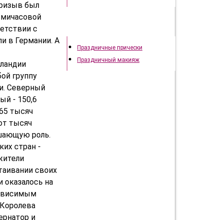
призыв был
ьмичасовой
ветствии с
Праздничный образ
и в Германии. А
Праздничные прически
Праздничный макияж
еландии
бой группу
и. Северный
й - 150,6
65 тысяч
от тысяч
ешающую роль.
ких стран -
жители
таивании своих
 оказалось на
езависимым
 Королева
ернатор и