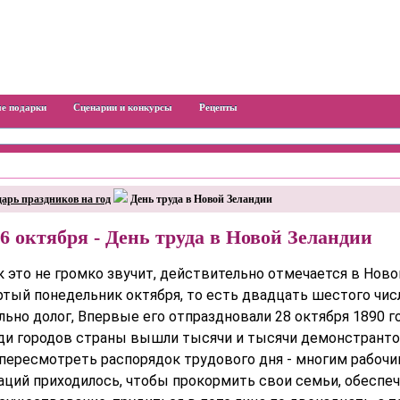
е подарки
Сценарии и конкурсы
Рецепты
арь праздников на год
День труда в Новой Зеландии
6 октября - День труда в Новой Зеландии
к это не громко звучит, действительно отмечается в Ново
тый понедельник октября, то есть двадцать шестого числ
ьно долог, Впервые его отпраздновали 28 октября 1890 го
ди городов страны вышли тысячи и тысячи демонстрант
пересмотреть распорядок трудового дня - многим рабочи
таций приходилось, чтобы прокормить свои семьи, обеспе