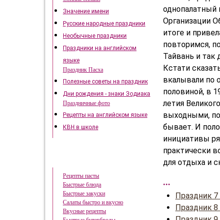
однопалатный п
Значение имени
Организации О
Русские народные праздники
итоге и привел
Необычные праздники
повторимся, по
Праздники на английском
Тайвань и так 
языке
Кстати сказать
Праздник Пасха
вкалывали по о
Полезные советы на праздник
половиной, в 1
Дни рождения - знаки Зодиака
летия Великого
Праздничные фото
выходными, по
Рецепты на английском языке
бывает. И поло
КВН в школе
инициативы ря
практически в
Быстрые рецепты
для отдыха и с
Рецепты пасты
...
Быстрые блюда
Быстрые закуски
Праздник 7
Салаты быстро и вкусно
Праздник 8
Вкусные рецепты
Праздник 9