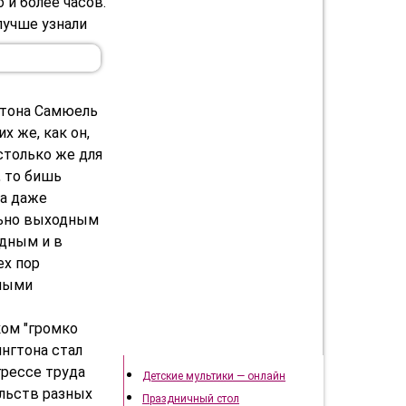
 и более часов.
лучше узнали
гтона Самюель
х же, как он,
 столько же для
, то бишь
та даже
льно выходным
одным и в
ех пор
ьными
ком "громко
Подготовка к празднику
ингтона стал
грессе труда
Детские мультики — онлайн
льств разных
Праздничный стол