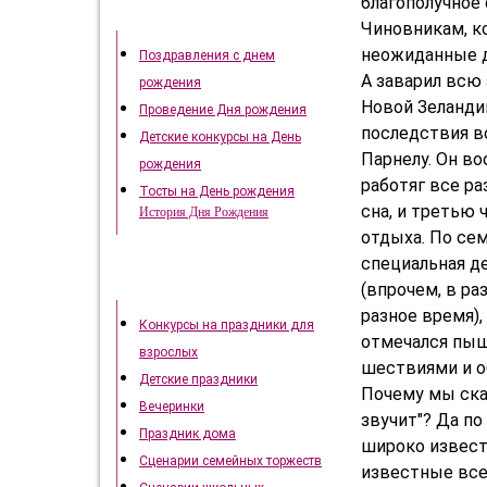
благополучное 
День рождения
Чиновникам, кс
неожиданные дл
Поздравления с днем
А заварил всю
рождения
Новой Зеланд
Проведение Дня рождения
последствия в
Детские конкурсы на День
Парнелу. Он во
рождения
работяг все ра
Тосты на День рождения
сна, и третью 
История Дня Рождения
отдыха. По се
специальная д
Как отметить праздники
(впрочем, в ра
разное время),
Конкурсы на праздники для
отмечался пыш
взрослых
шествиями и о
Детские праздники
Почему мы ска
Вечеринки
звучит"? Да по
Праздник дома
широко извест
Сценарии семейных торжеств
известные все