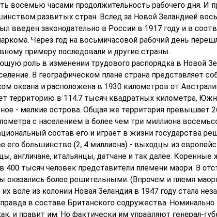
ить восемью часами продолжительность рабочего дня. И 
инством развитых стран. Вслед за Новой Зеландией вос
ыл введен законодательно в России в 1917 году и в соот
аркома. Через год на восьмичасовой рабочий день перешл
вному примеру последовали и другие страны.
ющую роль в изменении трудового распорядка в Новой З
селение. В географическом плане страна представляет со
хом океана и расположена в 1930 километров от Австрали
ет территорию в 114.7 тысяч квадратных километра, Южны
ьное - мелкие острова. Общая же территория превышает 2
лометра с населением в более чем три миллиона восемьс
национальный состав его и играет в жизни государства р
 его большинство (2, 4 миллиона) - выходцы из европейс
ы, англичане, итальянцы, датчане и так далее. Коренные 
в 400 тысяч человек представители племени маори. В отс
ы оказались более решительными. (Впрочем и племя маори
о их воле из колонии Новая Зеландия в 1947 году стала н
 правда в составе Британского содружества. Номинально
как, и правит им. Но фактически им управляют генерал-губ