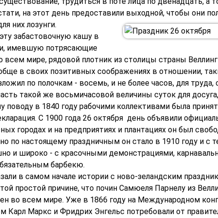
существование, трудиться в поте лица по двенадцать, а то
тати, на этот день предоставили выходной, чтобы они по
я них лозунги.
 эту забастовочную кашу в
ии, имевшую потрясающие
о всем мире, рядовой плотник из столицы страны Веллин
обще в своих позитивных соображениях в отношении, таки
зложил по полочкам - восемь, и не более часов, для труда,
часть такой же восьмичасовой величины суток для досуга
му поводу в 1840 году рабочими коллективами была приня
екларация. С 1900 года 26 октября день объявили официа
зных городах и на предприятиях и плантациях он был своб
 но по настоящему праздничным он стало в 1910 году и с т
но и широко - с красочными демонстрациями, карнавал
бязательным барбекю.
зали в самом начале истории с ново-зеландским праздни
 той простой причине, что почин Самюеля Парнелу из Велл
ен во всем мире. Уже в 1866 году на Международном кон
м Карл Маркс и Фридрих Энгельс потребовали от правите