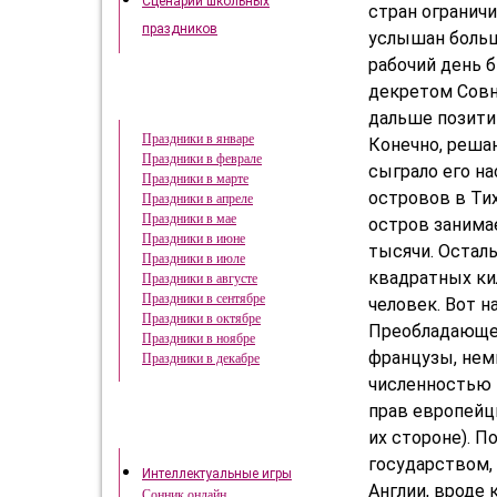
Сценарии школьных
стран огранич
праздников
услышан больш
рабочий день б
декретом Совн
Праздники в году
дальше позити
Праздники в январе
Конечно, реша
Праздники в феврале
сыграло его на
Праздники в марте
островов в Ти
Праздники в апреле
Праздники в мае
остров занима
Праздники в июне
тысячи. Остал
Праздники в июле
квадратных ки
Праздники в августе
Праздники в сентябре
человек. Вот 
Праздники в октябре
Преобладающее
Праздники в ноябре
французы, немц
Праздники в декабре
численностью 
прав европейц
Это интересно
их стороне). П
государством,
Интеллектуальные игры
Англии, вроде 
Сонник онлайн