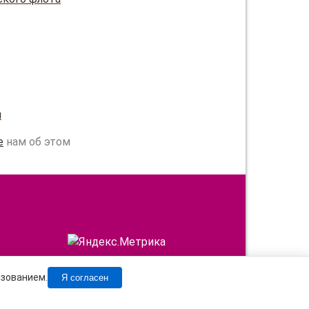
и
е
нам об этом
ьзованием.
Я согласен
чатке материала активная ссылка на сайт обязательна!