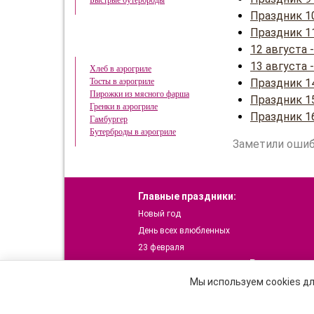
Быстрые бутерброды
Праздник 1
Праздник 1
Готовим в аэрогриле
12 августа
13 августа
Хлеб в аэрогриле
Праздник 1
Тосты в аэрогриле
Пирожки из мясного фарша
Праздник 15
Гренки в аэрогриле
Праздник 1
Гамбургер
Бутерброды в аэрогриле
Заметили ошиб
Главные праздники:
Новый год
День всех влюбленных
23 февраля
Рецепты:
8 марта
9 мая - День Победы
Кухни народов
Мы используем cookies дл