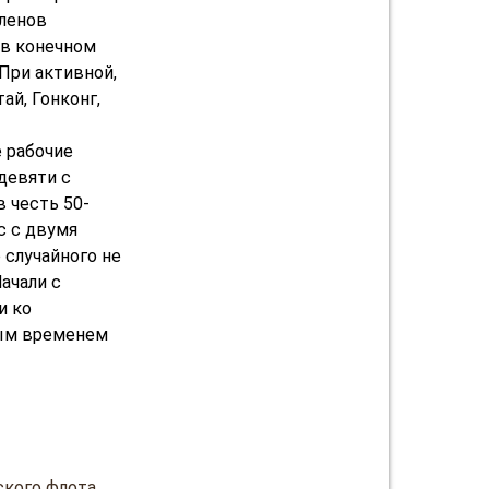
членов
 в конечном
 При активной,
ай, Гонконг,
е рабочие
девяти с
в честь 50-
с с двумя
 случайного не
ачали с
и ко
ным временем
ского флота