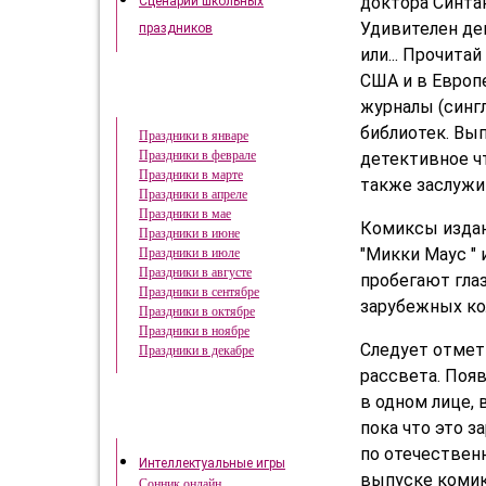
доктора Синтак
Сценарии школьных
Удивителен дев
праздников
или... Прочитай
США и в Европ
Праздники в году
журналы (синг
библиотек. Вы
Праздники в январе
Праздники в феврале
детективное ч
Праздники в марте
также заслужи
Праздники в апреле
Праздники в мае
Комиксы издают
Праздники в июне
"Микки Маус " 
Праздники в июле
Праздники в августе
пробегают глаз
Праздники в сентябре
зарубежных кол
Праздники в октябре
Праздники в ноябре
Следует отмет
Праздники в декабре
рассвета. Появ
в одном лице, 
Это интересно
пока что это 
по отечественн
Интеллектуальные игры
выпуске комик
Сонник онлайн