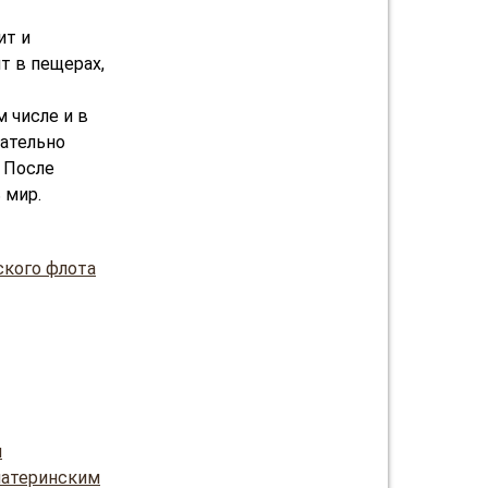
ит и
т в пещерах,
 числе и в
щательно
 После
 мир.
ского флота
и
материнским