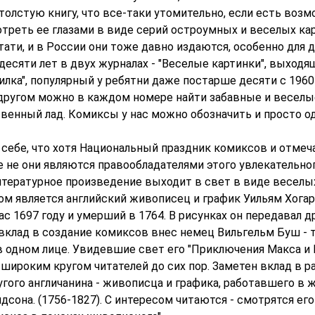
толстую книгу, что все-таки утомительно, если есть воз
треть ее глазами в виде серий остроумных и веселых кар
ати, и в России они тоже давно издаются, особенно для д
десяти лет в двух журналах - "Веселые картинки", выходящ
зилка", популярный у ребятни даже постарше десяти с 1960 
и другом можно в каждом номере найти забавные и веселы
твенный лад. Комиксы у нас можно обозначить и просто о
 себе, что хотя Национальный праздник комиксов и отмеч
е не они являются правообладателями этого увлекательно
итературное произведение выходит в свет в виде веселых
ом является английский живописец и график Уильям Хога
ас 1697 году и умерший в 1764. В рисунках он передавал 
 вклад в создание комиксов внес немец Вильгельм Буш - 
 в одном лице. Увидевшие свет его "Приключения Макса и
широким кругом читателей до сих пор. Заметен вклад в 
гого англичанина - живописца и графика, работавшего в 
сона. (1756-1827). С интересом читаются - смотрятся ег