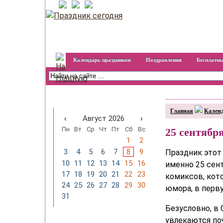
Календарь праздников
Поздравления
Бесплатны
Календарь праздников на
год
Главная
Календ
‹
Август 2026
›
Пн
Вт
Ср
Чт
Пт
Сб
Вс
25 сентябр
1
2
3
4
5
6
7
8
9
Праздник этот
10
11
12
13
14
15
16
именно 25 сент
17
18
19
20
21
22
23
комиксов, кот
24
25
26
27
28
29
30
юмора, в перву
31
Безусловно, в
увлекаются поч