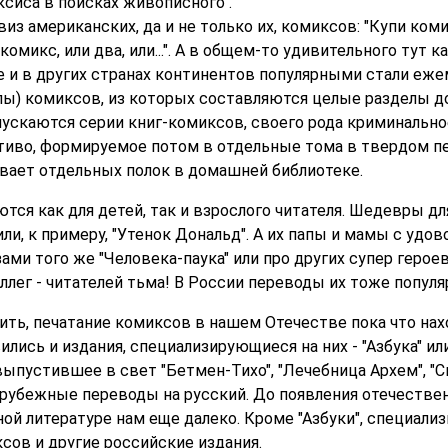
сиса в поисках живописного".
из американских, да и не только их, комиксов: "Купи комик
 комикс, или два, или...". А в общем-то удивительного тут ка
е и в других странах континентов популярными стали еж
лы) комиксов, из которых составляются целые разделы 
пускаются серии книг-комиксов, своего рода криминально
тиво, формируемое потом в отдельные тома в твердом пе
вает отдельных полок в домашней библиотеке.
ся как для детей, так и взрослого читателя. Шедевры дл
или, к примеру, "Утенок Дональд". А их папы и мамы с удо
ами того же "Человека-паука" или про других супер героев
лег - читателей тьма! В России переводы их тоже популя
ить, печатание комиксов в нашем Отечестве пока что нах
ились и издания, специализирующиеся на них - "Азбука" и
выпустившее в свет "Бетмен-Тихо", "Лечебница Архем", "См
зарубежные переводы на русский. До появления отечеств
ой литературе нам еще далеко. Кроме "Азбуки", специали
сов и другие российские издания.