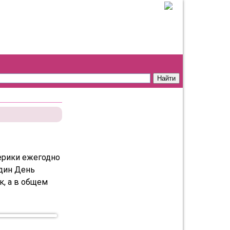
ерики ежегодно
один День
к, а в общем