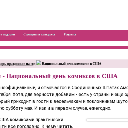
е подарки
Сценарии и конкурсы
Рецепты
арь праздников на год
Национальный день комиксов в США
я - Национальный день комиксов в США
 неофициальный, и отмечается в Соединенных Штатах Ам
ября. Хотя, для верности добавим - есть у страны и еще 
орый приходит в гости к весельчакам и поклонникам шуто
ю субботу мая. И как и в первом случае, ежегодно.
 США комиксами практически
ти все поголовно. К чему читать,