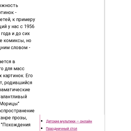
можность
тинок -
етей, к примеру
ий у нас с 1956
года и до сих
е комиксы, но
дним словом -
ается в
го для масс
 картинок. Его
рт, родившийся
драматические
талантливый
 Морицы"
распространение
Подготовка к празднику
жанре прозы,
Детские мультики — онлайн
о "Похождения
Праздничный стол