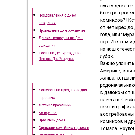
День рождения
пусть даже не 
быстро просмо
Поздравления с днем
комиксов?! Кст
рождения
от четырех до 
Проведение Дня рождения
года, или "Мур
Детские конкурсы на День
пор. И в том 
рождения
на наш отечес
Тосты на День рождения
лубок.
История Дня Рождения
Важно уяснить
Америке, вовс
жанра, когда л
Как отметить праздники
родоначальник
Конкурсы на праздники для
в далеком от н
взрослых
повести. Свой
Детские праздники
поэт и график
Вечеринки
востребованы 
Праздник дома
комиксов и дру
Томаса Роуленд
Сценарии семейных торжеств