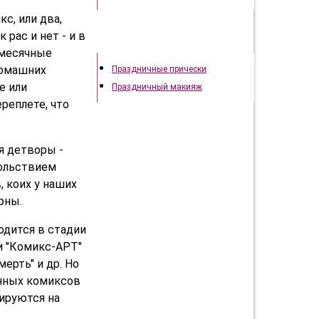
с, или два,
к рас и нет - и в
Праздничный образ
емесячные
домашних
Праздничные прически
е или
Праздничный макияж
реплете, что
я детворы -
вольствием
, коих у наших
рны.
одится в стадии
ли "Комикс-АРТ"
ерть" и др. Но
енных комиксов
зируются на