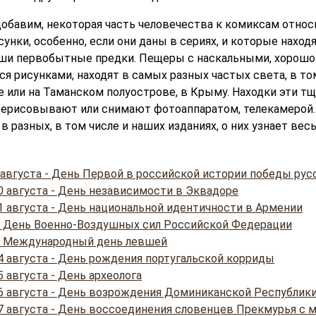
добавим, некоторая часть человечества к комиксам относ
унки, особенно, если они даны в сериях, и которые находя
аши первобытные предки. Пещеры с наскальными, хорошо
 рисунками, находят в самых разных частых света, в том
 или на Таманском полуострове, в Крыму. Находки эти т
рерисовывают или снимают фотоаппаратом, телекамерой.
в разных, в том числе и наших изданиях, о них узнает весь
 августа - День Первой в российской истории победы рус
0 августа - День независимости в Эквадоре
1 августа - День национальной идентичности в Армении
 - День Военно-Воздушных сил Российской Федерации
 - Международный день левшей
4 августа - День рождения португальской корриды
 августа - День археолога
6 августа - День возрождения Доминиканской Республик
7 августа - День воссоединения словенцев Прекмурья с 