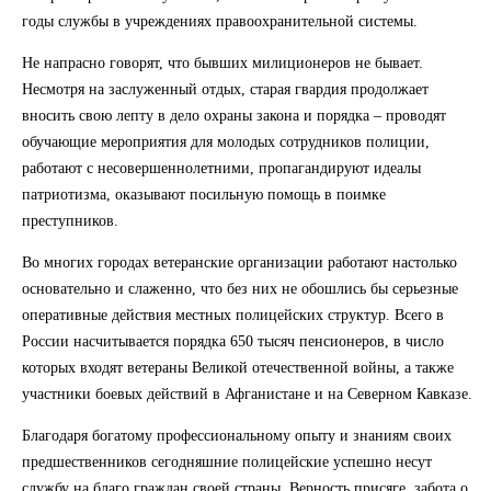
годы службы в учреждениях правоохранительной системы.
Не напрасно говорят, что бывших милиционеров не бывает.
Несмотря на заслуженный отдых, старая гвардия продолжает
вносить свою лепту в дело охраны закона и порядка – проводят
обучающие мероприятия для молодых сотрудников полиции,
работают с несовершеннолетними, пропагандируют идеалы
патриотизма, оказывают посильную помощь в поимке
преступников.
Во многих городах ветеранские организации работают настолько
основательно и слаженно, что без них не обошлись бы серьезные
оперативные действия местных полицейских структур. Всего в
России насчитывается порядка 650 тысяч пенсионеров, в число
которых входят ветераны Великой отечественной войны, а также
участники боевых действий в Афганистане и на Северном Кавказе.
Благодаря богатому профессиональному опыту и знаниям своих
предшественников сегодняшние полицейские успешно несут
службу на благо граждан своей страны. Верность присяге, забота о