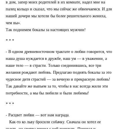
в дом, запер моих родителей в их комнате, надел мне на
палец кольцо и сказал, что мы сейчас же обвенчаемся. И для
нашей дочери мы хотели бы более решительного жениха,
чем вы».
Так поднимем бокалы за настоящих мужчин!
* * *
- В одном древневосточном трактате о любви говорится, что
наша душа нуждается в дружбе, наш ум — в уважении, а
наше тело — в страсти. Только соединившись, все три
желания рождают любовь. Предлагаю поднять бокалы за это
чудесное дитя страстей — за вечную и прекрасную любовь!
Так давайте же выпьем за то, чтобы в нас всегда жили эти
потребности, а мы бы любили и были любимы!
* * *
- Расцвет любви — вот нам награда.
Как-то ко льву бросили собачку. Сначала он хотел ее
съесть, но сперва решил с ней поиграть. Поиграл и