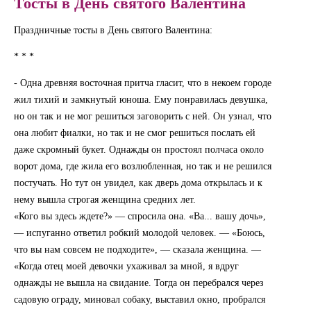
Тосты в День святого Валентина
Праздничные тосты в День святого Валентина:
* * *
- Одна древняя восточная притча гласит, что в некоем городе
жил тихий и замкнутый юноша. Ему понравилась девушка,
но он так и не мог решиться заговорить с ней. Он узнал, что
она любит фиалки, но так и не смог решиться послать ей
даже скромный букет. Однажды он простоял полчаса около
ворот дома, где жила его возлюбленная, но так и не решился
постучать. Но тут он увидел, как дверь дома открылась и к
нему вышла строгая женщина средних лет.
«Кого вы здесь ждете?» — спросила она. «Ва... вашу дочь»,
— испуганно ответил робкий молодой человек. — «Боюсь,
что вы нам совсем не подходите», — сказала женщина. —
«Когда отец моей девочки ухаживал за мной, я вдруг
однажды не вышла на свидание. Тогда он перебрался через
садовую ограду, миновал собаку, выставил окно, пробрался