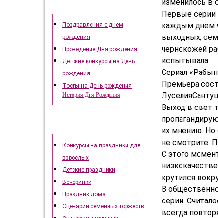
изменилось в 
День рождения
Первые серии 
каждым днем ч
Поздравления с днем
выходных, сем
рождения
чернокожей ра
Проведение Дня рождения
испытывала.
Детские конкурсы на День
Сериал «Рабын
рождения
Премьера сост
Тосты на День рождения
ЛуселияСантуш
История Дня Рождения
Выход в свет 
пропагандирую
Как отметить праздники
их мнению. Но
не смотрите. П
Конкурсы на праздники для
С этого момент
взрослых
низкокачестве
Детские праздники
крутился вокр
Вечеринки
В общественно
Праздник дома
серии. Считало
Сценарии семейных торжеств
всегда повтор