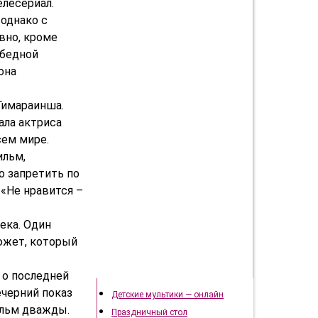
елесериал.
однако с
вно, кроме
 бедной
она
Гимараинша.
ала актриса
ем мире.
ильм,
о запретить по
 «Не нравится –
ека. Один
южет, который
Подготовка к празднику
 о последней
ечерний показ
Детские мультики — онлайн
ильм дважды.
Праздничный стол