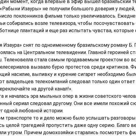
один момент, когда впервые в эфир вышел бразильский т
«Рабыни Изауры» не получили большого доверия у людей, 
исло поклонников фильма только увеличивалось. Ежедне
ьи собирались возле телевизора, чтобы посочувствовать
ботнице плантаций и еще раз испытать чувства, которые 
я Изаура» снят по одноименному бразильскому роману Б. 
оялась на Центральном телевидении. Главной героиней ст
. Теленовелла стала самым продаваемым проектом во вс
телесериалов вызвало бурю протестов среди критиков. Ф
щий насилие, выпивку и курение сигарет необходимо был
 от владельцев телекомпаний следовал только один ответ
ереключайте на другой канал!».
а и началась эра мыльных опер в жизни советского челов
нный сериал следовал другому. Они все имели похожий с
уг одной любовной истории.
м транспорте то и дело можно было услышать разговоры
сь целой трагедией пропустить даже одну серию. Благо в
яли утром. Причем домохозяйки старались посмотреть ф