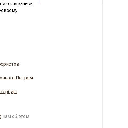
той отзывались
о-своему
ррористов
ленного Петром
етербург
е
нам об этом