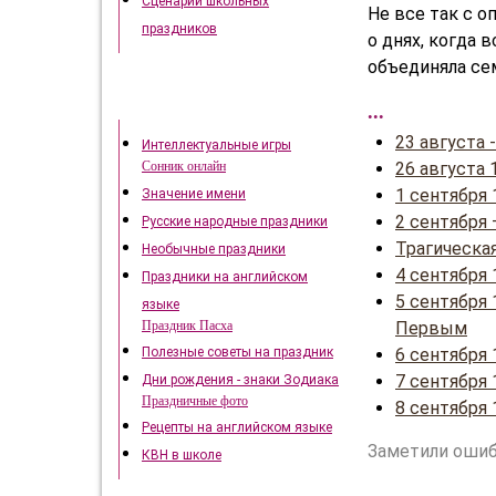
Сценарии школьных
Не все так с о
праздников
о днях, когда 
объединяла се
Это интересно
...
23 августа 
Интеллектуальные игры
26 августа
Сонник онлайн
1 сентября
Значение имени
2 сентября
Русские народные праздники
Трагическая
Необычные праздники
4 сентября 
Праздники на английском
5 сентября
языке
Первым
Праздник Пасха
6 сентября 
Полезные советы на праздник
7 сентября 
Дни рождения - знаки Зодиака
Праздничные фото
8 сентября 
Рецепты на английском языке
Заметили ошиб
КВН в школе