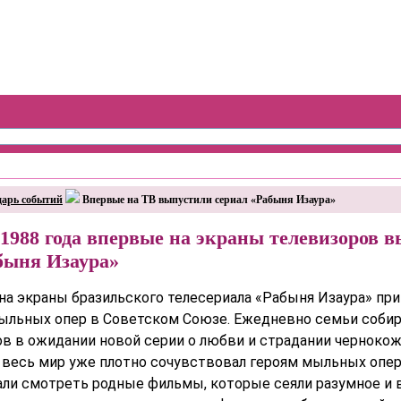
дарь событий
Впервые на ТВ выпустили сериал «Рабыня Изаура»
 1988 года впервые на экраны телевизоров 
быня Изаура»
на экраны бразильского телесериала «Рабыня Изаура» при
ыльных опер в Советском Союзе. Ежедневно семьи собир
ов в ожидании новой серии о любви и страдании чернокож
к весь мир уже плотно сочувствовал героям мыльных опер
ли смотреть родные фильмы, которые сеяли разумное и в