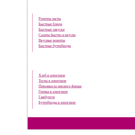
Быстрые рецепты
Рецепты пасты
Быстрые блюда
Быстрые закуски
Салаты быстро и вкусно
Вкусные рецепты
Быстрые бутерброды
Готовим в аэрогриле
Хлеб в аэрогриле
Тосты в аэрогриле
Пирожки из мясного фарша
Гренки в аэрогриле
Гамбургер
Бутерброды в аэрогриле