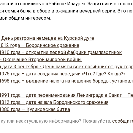
паской относились к «Рабыне Изауре». Защитники с тепло
вся семья была в сборе в ожидании вечерней серии. Это п
мьи общим интересом.
- День разгрома немецев на Курской дуге
 1812 года — Бородинское сражение
 1910 года – открытие первой фабрики грампластинок
 – Окончание Второй мировой войны
 дата 3 сентября - День памяти всех погибших от рук те
1975 года – дата создания передачи «Что? Где? Когда?»
 1698 года – введение налога на ношение бороды, установ
1991 года – дата переименования Ленинграда в Санкт – П
1812 года – дата начала Бородинского сражения
1380 года — Куликовская битва
ку или неактуальную информацию? Пожалуйста,
сообщит