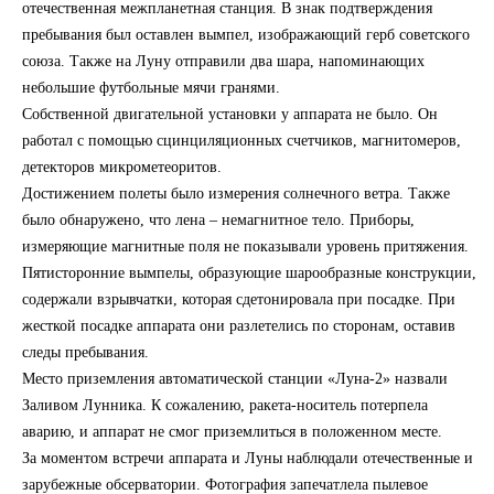
отечественная межпланетная станция. В знак подтверждения
пребывания был оставлен вымпел, изображающий герб советского
союза. Также на Луну отправили два шара, напоминающих
небольшие футбольные мячи гранями.
Собственной двигательной установки у аппарата не было. Он
работал с помощью сцинциляционных счетчиков, магнитомеров,
детекторов микрометеоритов.
Достижением полеты было измерения солнечного ветра. Также
было обнаружено, что лена – немагнитное тело. Приборы,
измеряющие магнитные поля не показывали уровень притяжения.
Пятисторонние вымпелы, образующие шарообразные конструкции,
содержали взрывчатки, которая сдетонировала при посадке. При
жесткой посадке аппарата они разлетелись по сторонам, оставив
следы пребывания.
Место приземления автоматической станции «Луна-2» назвали
Заливом Лунника. К сожалению, ракета-носитель потерпела
аварию, и аппарат не смог приземлиться в положенном месте.
За моментом встречи аппарата и Луны наблюдали отечественные и
зарубежные обсерватории. Фотография запечатлела пылевое